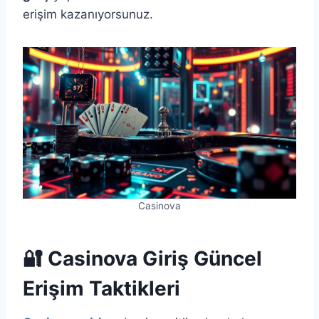
erişim kazanıyorsunuz.
Casinova
🔐 Casinova Giriş Güncel
Erişim Taktikleri