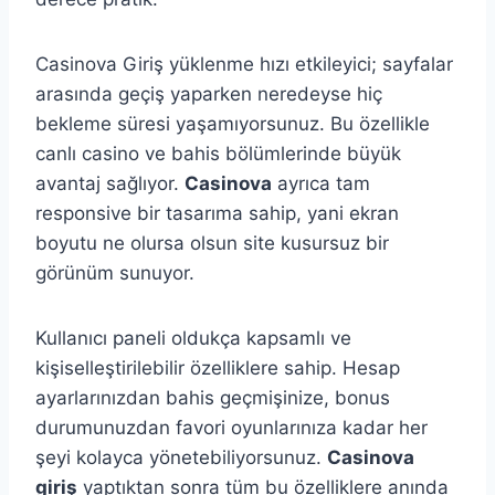
Casinova Giriş yüklenme hızı etkileyici; sayfalar
arasında geçiş yaparken neredeyse hiç
bekleme süresi yaşamıyorsunuz. Bu özellikle
canlı casino ve bahis bölümlerinde büyük
avantaj sağlıyor.
Casinova
ayrıca tam
responsive bir tasarıma sahip, yani ekran
boyutu ne olursa olsun site kusursuz bir
görünüm sunuyor.
Kullanıcı paneli oldukça kapsamlı ve
kişiselleştirilebilir özelliklere sahip. Hesap
ayarlarınızdan bahis geçmişinize, bonus
durumunuzdan favori oyunlarınıza kadar her
şeyi kolayca yönetebiliyorsunuz.
Casinova
giriş
yaptıktan sonra tüm bu özelliklere anında