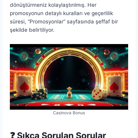
dönüştürmeniz kolaylaştırılmış. Her
promosyonun detaylı kuralları ve geçerlilik
süresi, “Promosyonlar” sayfasında şeffaf bir
şekilde belirtiliyor.
Casinova Bonus
❓ Sıkça Sorulan Sorular