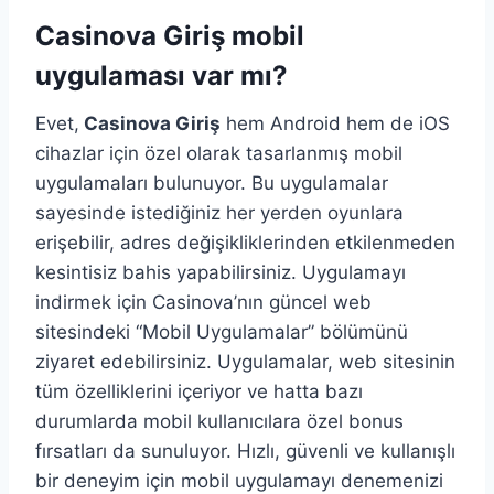
Casinova Giriş mobil
uygulaması var mı?
Evet,
Casinova Giriş
hem Android hem de iOS
cihazlar için özel olarak tasarlanmış mobil
uygulamaları bulunuyor. Bu uygulamalar
sayesinde istediğiniz her yerden oyunlara
erişebilir, adres değişikliklerinden etkilenmeden
kesintisiz bahis yapabilirsiniz. Uygulamayı
indirmek için Casinova’nın güncel web
sitesindeki “Mobil Uygulamalar” bölümünü
ziyaret edebilirsiniz. Uygulamalar, web sitesinin
tüm özelliklerini içeriyor ve hatta bazı
durumlarda mobil kullanıcılara özel bonus
fırsatları da sunuluyor. Hızlı, güvenli ve kullanışlı
bir deneyim için mobil uygulamayı denemenizi