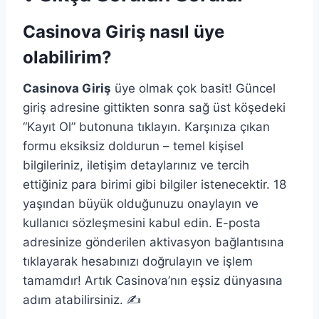
Casinova Giriş nasıl üye
olabilirim?
Casinova Giriş
üye olmak çok basit! Güncel
giriş adresine gittikten sonra sağ üst köşedeki
“Kayıt Ol” butonuna tıklayın. Karşınıza çıkan
formu eksiksiz doldurun – temel kişisel
bilgileriniz, iletişim detaylarınız ve tercih
ettiğiniz para birimi gibi bilgiler istenecektir. 18
yaşından büyük olduğunuzu onaylayın ve
kullanıcı sözleşmesini kabul edin. E-posta
adresinize gönderilen aktivasyon bağlantısına
tıklayarak hesabınızı doğrulayın ve işlem
tamamdır! Artık Casinova’nın eşsiz dünyasına
adım atabilirsiniz. ✍️