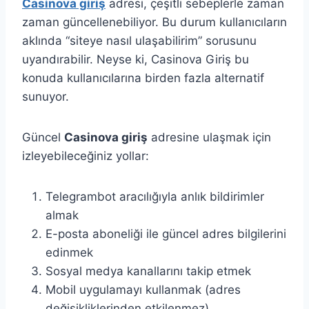
Casinova giriş
adresi, çeşitli sebeplerle zaman
zaman güncellenebiliyor. Bu durum kullanıcıların
aklında “siteye nasıl ulaşabilirim” sorusunu
uyandırabilir. Neyse ki, Casinova Giriş bu
konuda kullanıcılarına birden fazla alternatif
sunuyor.
Güncel
Casinova giriş
adresine ulaşmak için
izleyebileceğiniz yollar:
Telegrambot aracılığıyla anlık bildirimler
almak
E-posta aboneliği ile güncel adres bilgilerini
edinmek
Sosyal medya kanallarını takip etmek
Mobil uygulamayı kullanmak (adres
değişikliklerinden etkilenmez)