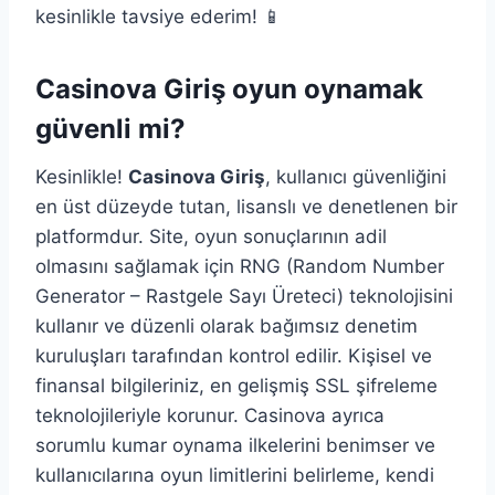
kesinlikle tavsiye ederim! 📱
Casinova Giriş oyun oynamak
güvenli mi?
Kesinlikle!
Casinova Giriş
, kullanıcı güvenliğini
en üst düzeyde tutan, lisanslı ve denetlenen bir
platformdur. Site, oyun sonuçlarının adil
olmasını sağlamak için RNG (Random Number
Generator – Rastgele Sayı Üreteci) teknolojisini
kullanır ve düzenli olarak bağımsız denetim
kuruluşları tarafından kontrol edilir. Kişisel ve
finansal bilgileriniz, en gelişmiş SSL şifreleme
teknolojileriyle korunur. Casinova ayrıca
sorumlu kumar oynama ilkelerini benimser ve
kullanıcılarına oyun limitlerini belirleme, kendi