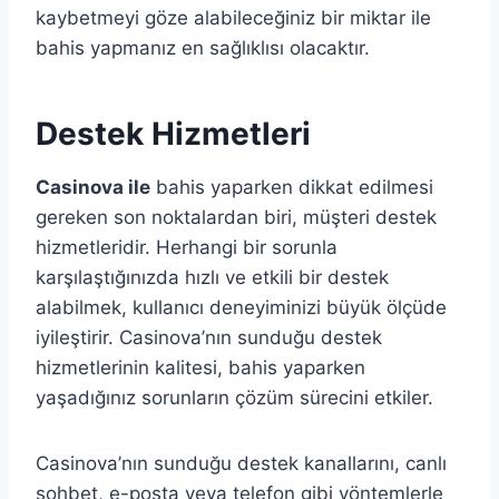
kaybetmeyi göze alabileceğiniz bir miktar ile
bahis yapmanız en sağlıklısı olacaktır.
Destek Hizmetleri
Casinova ile
bahis yaparken dikkat edilmesi
gereken son noktalardan biri, müşteri destek
hizmetleridir. Herhangi bir sorunla
karşılaştığınızda hızlı ve etkili bir destek
alabilmek, kullanıcı deneyiminizi büyük ölçüde
iyileştirir. Casinova’nın sunduğu destek
hizmetlerinin kalitesi, bahis yaparken
yaşadığınız sorunların çözüm sürecini etkiler.
Casinova’nın sunduğu destek kanallarını, canlı
sohbet, e-posta veya telefon gibi yöntemlerle