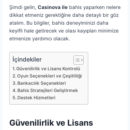
Şimdi gelin,
Casinova ile
bahis yaparken nelere
dikkat etmeniz gerektiğine daha detaylı bir göz
atalım. Bu bilgiler, bahis deneyiminizi daha
keyifli hale getirecek ve olası kayıpları minimize
etmenize yardımcı olacak.
İçindekiler
Güvenilirlik ve Lisans Kontrolü
Oyun Seçenekleri ve Çeşitliliği
Bankacılık Seçenekleri
Bahis Stratejileri Geliştirmek
Destek Hizmetleri
Güvenilirlik ve Lisans