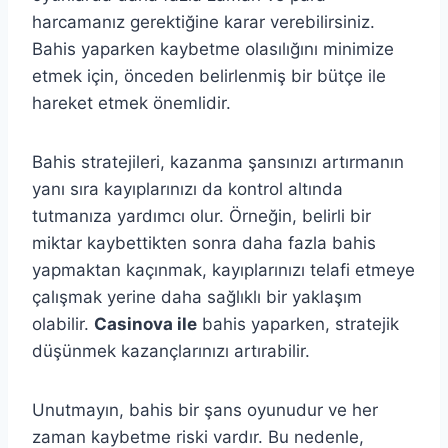
harcamanız gerektiğine karar verebilirsiniz.
Bahis yaparken kaybetme olasılığını minimize
etmek için, önceden belirlenmiş bir bütçe ile
hareket etmek önemlidir.
Bahis stratejileri, kazanma şansınızı artırmanın
yanı sıra kayıplarınızı da kontrol altında
tutmanıza yardımcı olur. Örneğin, belirli bir
miktar kaybettikten sonra daha fazla bahis
yapmaktan kaçınmak, kayıplarınızı telafi etmeye
çalışmak yerine daha sağlıklı bir yaklaşım
olabilir.
Casinova ile
bahis yaparken, stratejik
düşünmek kazançlarınızı artırabilir.
Unutmayın, bahis bir şans oyunudur ve her
zaman kaybetme riski vardır. Bu nedenle,