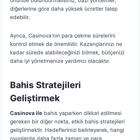
önünde bulundurmalısınız; bazı yöntemler,
diğerlerine göre daha yüksek ücretler talep
edebilir.
Ayrıca, Casinova’nın para çekme sürelerini
kontrol etmek de önemlidir. Kazançlarınızı ne
kadar sürede alabileceğinizi bilmek, bütçenizi
daha iyi yönetmenize yardımcı olacaktır.
Bahis Stratejileri
Geliştirmek
Casinova ile
bahis yaparken dikkat edilmesi
gereken bir diğer nokta, etkili bahis stratejileri
geliştirmektir. Hedeflerinizi belirleyerek, hangi
oyunlarda daha fazla zaman ve para