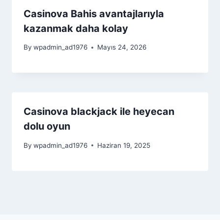
Casinova Bahis avantajlarıyla
kazanmak daha kolay
By
wpadmin_ad1976
Mayıs 24, 2026
Casinova blackjack ile heyecan
dolu oyun
By
wpadmin_ad1976
Haziran 19, 2025