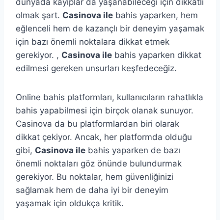
dünyada kayıplar da yaşanabileceği için dikkatli
olmak şart.
Casinova ile
bahis yaparken, hem
eğlenceli hem de kazançlı bir deneyim yaşamak
için bazı önemli noktalara dikkat etmek
gerekiyor. ,
Casinova ile
bahis yaparken dikkat
edilmesi gereken unsurları keşfedeceğiz.
Online bahis platformları, kullanıcıların rahatlıkla
bahis yapabilmesi için birçok olanak sunuyor.
Casinova da bu platformlardan biri olarak
dikkat çekiyor. Ancak, her platformda olduğu
gibi,
Casinova ile
bahis yaparken de bazı
önemli noktaları göz önünde bulundurmak
gerekiyor. Bu noktalar, hem güvenliğinizi
sağlamak hem de daha iyi bir deneyim
yaşamak için oldukça kritik.