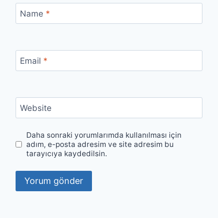
Name
*
Email
*
Website
Daha sonraki yorumlarımda kullanılması için
adım, e-posta adresim ve site adresim bu
tarayıcıya kaydedilsin.