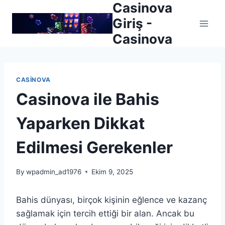
Casinova
Skip
to
Giriş -
content
Casinova
CASINOVA
Casinova ile Bahis
Yaparken Dikkat
Edilmesi Gerekenler
By
wpadmin_ad1976
Ekim 9, 2025
Bahis dünyası, birçok kişinin eğlence ve kazanç
sağlamak için tercih ettiği bir alan. Ancak bu