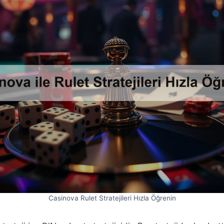
Casinova Rulet Stratejileri Hızla Öğrenin