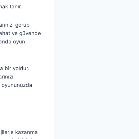
ak tanır.
arınızı görüp
rahat ve güvende
anda oyun
a bir yoldur.
rınızı
rle oyununuzda
ejilerle kazanma