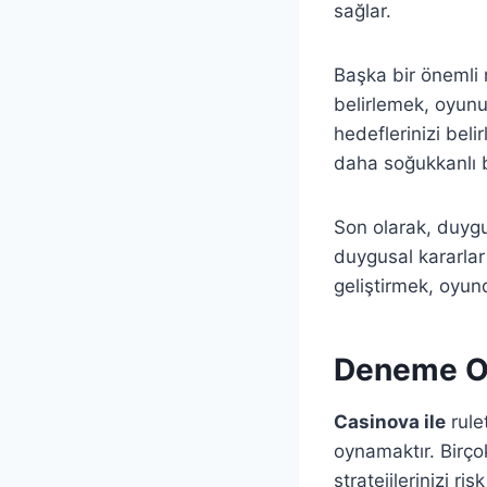
sağlar.
Başka bir önemli n
belirlemek, oyun
hedeflerinizi belir
daha soğukkanlı b
Son olarak, duygu
duygusal kararlar 
geliştirmek, oyun
Deneme Oyu
Casinova ile
rule
oynamaktır. Birço
stratejilerinizi r