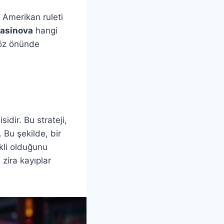
e Amerikan ruleti
asinova
hangi
göz önünde
sidir. Bu strateji,
. Bu şekilde, bir
skli olduğunu
 zira kayıplar