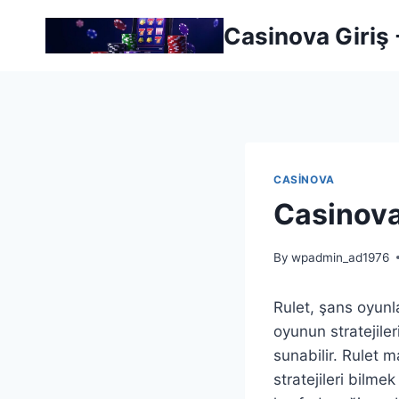
Skip
Casinova Giriş
to
content
CASINOVA
Casinova 
By
wpadmin_ad1976
Rulet, şans oyunl
oyunun stratejile
sunabilir. Rulet m
stratejileri bilme