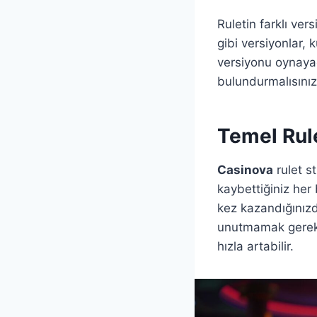
Ruletin farklı ver
gibi versiyonlar, 
versiyonu oynayac
bulundurmalısınız
Temel Rule
Casinova
rulet st
kaybettiğiniz her 
kez kazandığınızda
unutmamak gerek
hızla artabilir.