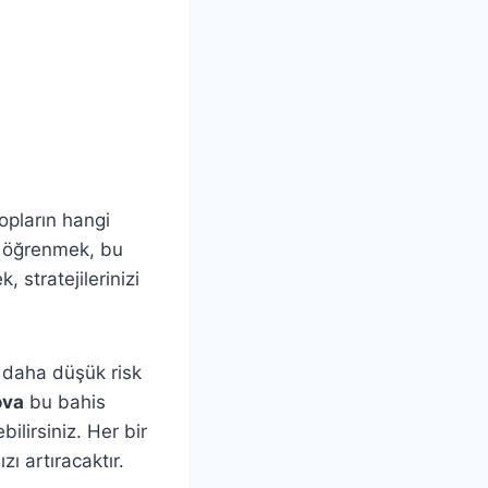
opların hangi
ni öğrenmek, bu
 stratejilerinizi
e daha düşük risk
ova
bu bahis
bilirsiniz. Her bir
ı artıracaktır.