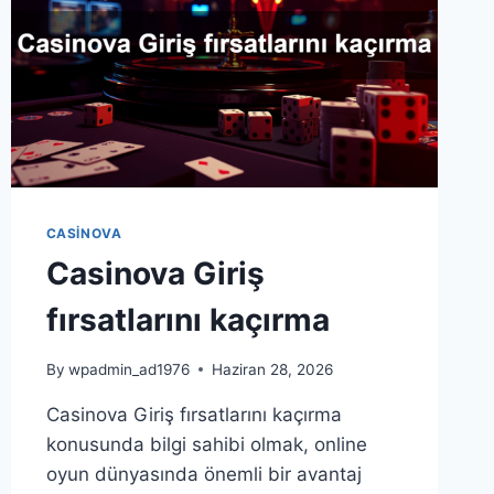
CASINOVA
Casinova Giriş
fırsatlarını kaçırma
By
wpadmin_ad1976
Haziran 28, 2026
Casinova Giriş fırsatlarını kaçırma
konusunda bilgi sahibi olmak, online
oyun dünyasında önemli bir avantaj