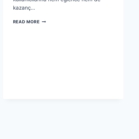
kazanç…
CASINOVA
READ MORE
GIRIŞ
ILE
KAZANÇLI
OYUN
FIRSATLARI