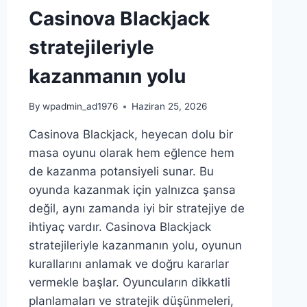
Casinova Blackjack
stratejileriyle
kazanmanın yolu
By
wpadmin_ad1976
Haziran 25, 2026
Casinova Blackjack, heyecan dolu bir
masa oyunu olarak hem eğlence hem
de kazanma potansiyeli sunar. Bu
oyunda kazanmak için yalnızca şansa
değil, aynı zamanda iyi bir stratejiye de
ihtiyaç vardır. Casinova Blackjack
stratejileriyle kazanmanın yolu, oyunun
kurallarını anlamak ve doğru kararlar
vermekle başlar. Oyuncuların dikkatli
planlamaları ve stratejik düşünmeleri,