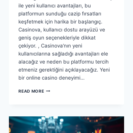
ile yeni kullanıcı avantajları, bu
platformun sunduğu cazip fırsatları
keşfetmek için harika bir başlangıç.
Casinova, kullanıcı dostu arayüzü ve
geniş oyun seçenekleriyle dikkat
çekiyor. , Casinova’nın yeni
kullanıcılarına sağladığı avantajları ele
alacağız ve neden bu platformu tercih
etmeniz gerektiğini açıklayacağız. Yeni
bir online casino deneyimi…
CASINOVA
READ MORE
GIRIŞ
ILE
YENI
KULLANICI
AVANTAJLARI