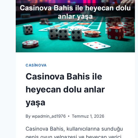
CASINOVA
Casinova Bahis ile
heyecan dolu anlar
yaşa
By
wpadmin_ad1976
Temmuz 1, 2026
Casinova Bahis, kullanıcılarına sunduğu
geniş oyun yelpazesi ve heyecan verici