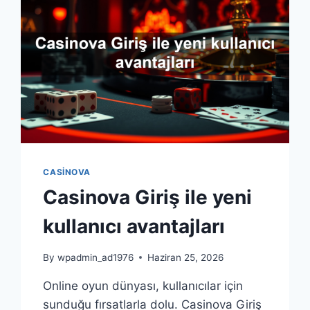
CASINOVA
Casinova Giriş ile yeni
kullanıcı avantajları
By
wpadmin_ad1976
Haziran 25, 2026
Online oyun dünyası, kullanıcılar için
sunduğu fırsatlarla dolu. Casinova Giriş