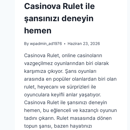
Casinova Rulet ile
şansınızı deneyin
hemen
By
wpadmin_ad1976
Haziran 23, 2026
Casinova Rulet, online casinoların
vazgeçilmez oyunlarından biri olarak
karşımıza çıkıyor. Şans oyunları
arasında en popüler olanlardan biri olan
rulet, heyecanı ve sürprizleri ile
oyunculara keyifli anlar yaşatıyor.
Casinova Rulet ile şansınızı deneyin
hemen, bu eğlenceli ve kazançlı oyunun
tadını çıkarın. Rulet masasında dönen
topun şansı, bazen hayatınızı