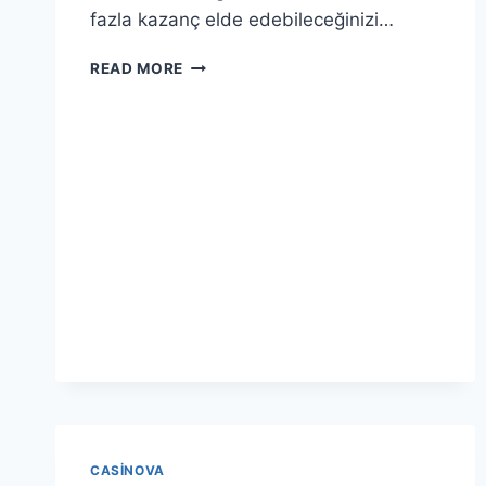
fazla kazanç elde edebileceğinizi…
CASINOVA
READ MORE
BAHIS
ILE
KAZANCINIZI
IKI
KATINA
ÇIKARIN
CASINOVA