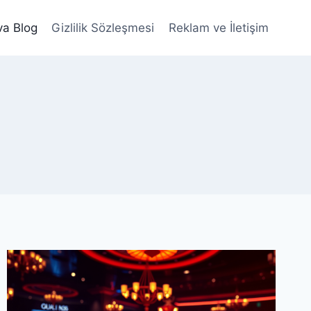
va Blog
Gizlilik Sözleşmesi
Reklam ve İletişim