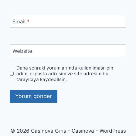
Email
*
Website
Daha sonraki yorumlarımda kullanılması için
adım, e-posta adresim ve site adresim bu
tarayıcıya kaydedilsin.
© 2026 Casinova Giriş - Casinova - WordPress