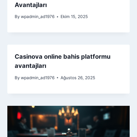
Avantajları
By
wpadmin_ad1976
Ekim 15, 2025
Casinova online bahis platformu
avantajları
By
wpadmin_ad1976
Ağustos 26, 2025