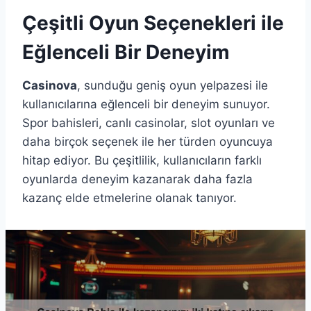
Çeşitli Oyun Seçenekleri ile
Eğlenceli Bir Deneyim
Casinova
, sunduğu geniş oyun yelpazesi ile
kullanıcılarına eğlenceli bir deneyim sunuyor.
Spor bahisleri, canlı casinolar, slot oyunları ve
daha birçok seçenek ile her türden oyuncuya
hitap ediyor. Bu çeşitlilik, kullanıcıların farklı
oyunlarda deneyim kazanarak daha fazla
kazanç elde etmelerine olanak tanıyor.