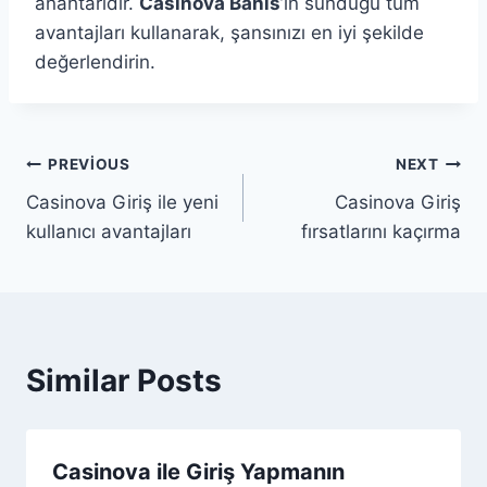
anahtarıdır.
Casinova Bahis
’in sunduğu tüm
avantajları kullanarak, şansınızı en iyi şekilde
değerlendirin.
Yazı
PREVIOUS
NEXT
Casinova Giriş ile yeni
Casinova Giriş
gezinmesi
kullanıcı avantajları
fırsatlarını kaçırma
Similar Posts
Casinova ile Giriş Yapmanın