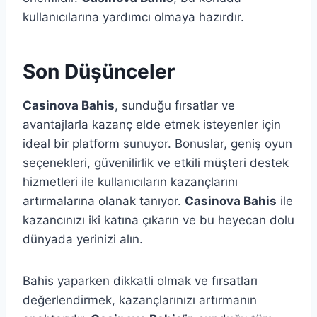
kullanıcılarına yardımcı olmaya hazırdır.
Son Düşünceler
Casinova Bahis
, sunduğu fırsatlar ve
avantajlarla kazanç elde etmek isteyenler için
ideal bir platform sunuyor. Bonuslar, geniş oyun
seçenekleri, güvenilirlik ve etkili müşteri destek
hizmetleri ile kullanıcıların kazançlarını
artırmalarına olanak tanıyor.
Casinova Bahis
ile
kazancınızı iki katına çıkarın ve bu heyecan dolu
dünyada yerinizi alın.
Bahis yaparken dikkatli olmak ve fırsatları
değerlendirmek, kazançlarınızı artırmanın