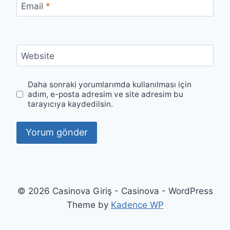
Email
*
Website
Daha sonraki yorumlarımda kullanılması için
adım, e-posta adresim ve site adresim bu
tarayıcıya kaydedilsin.
© 2026 Casinova Giriş - Casinova - WordPress
Theme by
Kadence WP