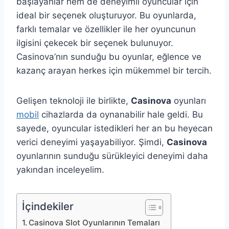
başlayanlar hem de deneyimli oyuncular için
ideal bir seçenek oluşturuyor. Bu oyunlarda,
farklı temalar ve özellikler ile her oyuncunun
ilgisini çekecek bir seçenek bulunuyor.
Casinova’nın sunduğu bu oyunlar, eğlence ve
kazanç arayan herkes için mükemmel bir tercih.
Gelişen teknoloji ile birlikte,
Casinova
oyunları
mobil
cihazlarda da oynanabilir hale geldi. Bu
sayede, oyuncular istedikleri her an bu heyecan
verici deneyimi yaşayabiliyor. Şimdi,
Casinova
oyunlarının sunduğu sürükleyici deneyimi daha
yakından inceleyelim.
İçindekiler
Casinova Slot Oyunlarının Temaları