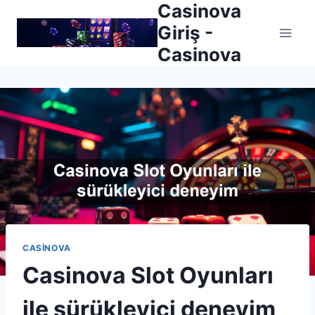
Casinova
Skip
to
Giriş -
content
Casinova
CASINOVA
Casinova Slot Oyunları
ile sürükleyici deneyim