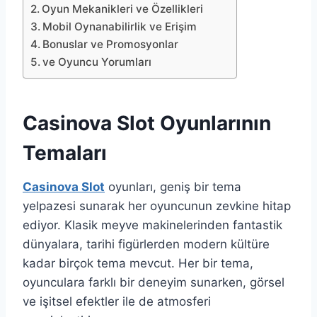
Oyun Mekanikleri ve Özellikleri
Mobil Oynanabilirlik ve Erişim
Bonuslar ve Promosyonlar
ve Oyuncu Yorumları
Casinova Slot Oyunlarının
Temaları
Casinova Slot
oyunları, geniş bir tema
yelpazesi sunarak her oyuncunun zevkine hitap
ediyor. Klasik meyve makinelerinden fantastik
dünyalara, tarihi figürlerden modern kültüre
kadar birçok tema mevcut. Her bir tema,
oyunculara farklı bir deneyim sunarken, görsel
ve işitsel efektler ile de atmosferi