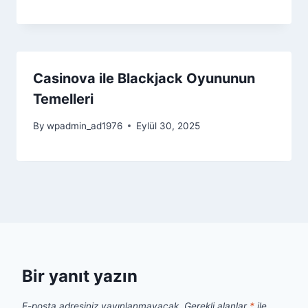
Casinova ile Blackjack Oyununun
Temelleri
By
wpadmin_ad1976
Eylül 30, 2025
Bir yanıt yazın
E-posta adresiniz yayınlanmayacak.
Gerekli alanlar
*
ile