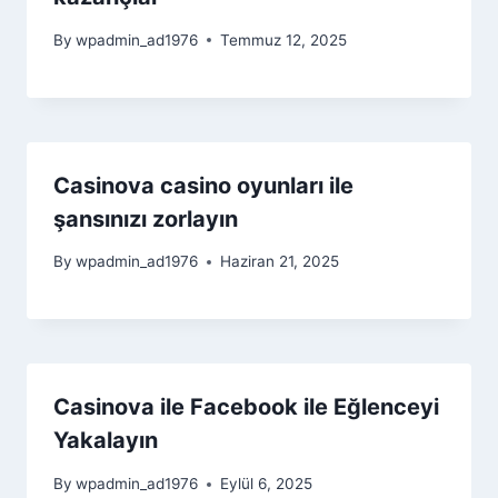
By
wpadmin_ad1976
Temmuz 12, 2025
Casinova casino oyunları ile
şansınızı zorlayın
By
wpadmin_ad1976
Haziran 21, 2025
Casinova ile Facebook ile Eğlenceyi
Yakalayın
By
wpadmin_ad1976
Eylül 6, 2025