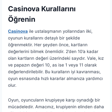
Casinova Kurallarını
Öğrenin
Casinova
ile ustalaşmanın yollarından ilki,
oyunun kurallarını detaylı bir şekilde
öğrenmektir. Her şeyden önce, kartların
değerlerini bilmek önemlidir. 2’den 10’a kadar
olan kartların değeri üzerindeki sayıdır. Vale, kız
ve papazın değeri 10, as ise 1 veya 11 olarak
değerlendirilebilir. Bu kuralların iyi kavranması,
oyun esnasında hızlı kararlar almanıza yardımcı
olur.
Oyun, oyuncuların krupiyeye karşı oynadığı bir
mücadeledir. Amacınız, krupiyenin elinden daha