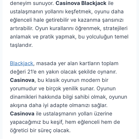
deneyim sunuyor.
Casinova Blackjack
ile
ustalaşmanın yollarını keşfetmek, oyunu daha
eğlenceli hale getirebilir ve kazanma şansınızı
artırabilir. Oyun kurallarını öğrenmek, stratejileri
anlamak ve pratik yapmak, bu yolculuğun temel
taşlarıdır.
Blackjack
, masada yer alan kartların toplam
değeri 21’e en yakın olacak şekilde oynanır.
Casinova
, bu klasik oyunun modern bir
yorumudur ve birçok yenilik sunar. Oyunun
dinamikleri hakkında bilgi sahibi olmak, oyunun
akışına daha iyi adapte olmanızı sağlar.
Casinova
ile ustalaşmanın yolları üzerine
yapacağımız bu keşif, hem eğlenceli hem de
öğretici bir süreç olacak.