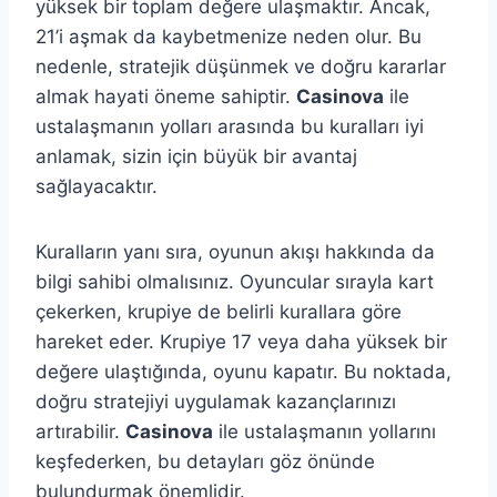
yüksek bir toplam değere ulaşmaktır. Ancak,
21’i aşmak da kaybetmenize neden olur. Bu
nedenle, stratejik düşünmek ve doğru kararlar
almak hayati öneme sahiptir.
Casinova
ile
ustalaşmanın yolları arasında bu kuralları iyi
anlamak, sizin için büyük bir avantaj
sağlayacaktır.
Kuralların yanı sıra, oyunun akışı hakkında da
bilgi sahibi olmalısınız. Oyuncular sırayla kart
çekerken, krupiye de belirli kurallara göre
hareket eder. Krupiye 17 veya daha yüksek bir
değere ulaştığında, oyunu kapatır. Bu noktada,
doğru stratejiyi uygulamak kazançlarınızı
artırabilir.
Casinova
ile ustalaşmanın yollarını
keşfederken, bu detayları göz önünde
bulundurmak önemlidir.