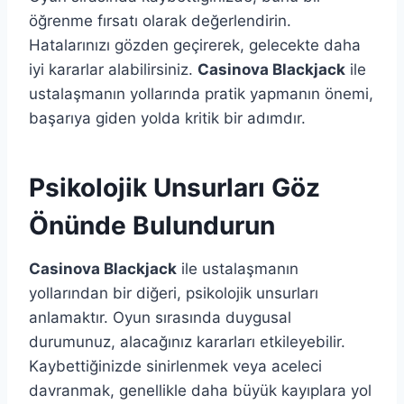
öğrenme fırsatı olarak değerlendirin.
Hatalarınızı gözden geçirerek, gelecekte daha
iyi kararlar alabilirsiniz.
Casinova Blackjack
ile
ustalaşmanın yollarında pratik yapmanın önemi,
başarıya giden yolda kritik bir adımdır.
Psikolojik Unsurları Göz
Önünde Bulundurun
Casinova Blackjack
ile ustalaşmanın
yollarından bir diğeri, psikolojik unsurları
anlamaktır. Oyun sırasında duygusal
durumunuz, alacağınız kararları etkileyebilir.
Kaybettiğinizde sinirlenmek veya aceleci
davranmak, genellikle daha büyük kayıplara yol