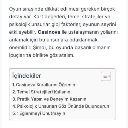
Oyun sırasında dikkat edilmesi gereken birçok
detay var. Kart değerleri, temel stratejiler ve
psikolojik unsurlar gibi faktörler, oyunun seyrini
etkileyebilir.
Casinova
ile ustalaşmanın yollarını
anlamak için bu unsurlara odaklanmak
önemlidir. Şimdi, bu oyunda başarılı olmanın
ipuçlarına birlikte göz atalım.
İçindekiler
Casinova Kurallarını Öğrenin
Temel Stratejileri Kullanın
Pratik Yapın ve Deneyim Kazanın
Psikolojik Unsurları Göz Önünde Bulundurun
: Eğlenmeyi Unutmayın