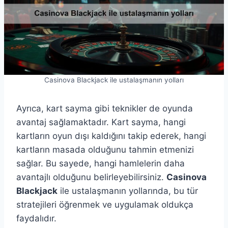
Casinova Blackjack ile ustalaşmanın yolları
Ayrıca, kart sayma gibi teknikler de oyunda
avantaj sağlamaktadır. Kart sayma, hangi
kartların oyun dışı kaldığını takip ederek, hangi
kartların masada olduğunu tahmin etmenizi
sağlar. Bu sayede, hangi hamlelerin daha
avantajlı olduğunu belirleyebilirsiniz.
Casinova
Blackjack
ile ustalaşmanın yollarında, bu tür
stratejileri öğrenmek ve uygulamak oldukça
faydalıdır.