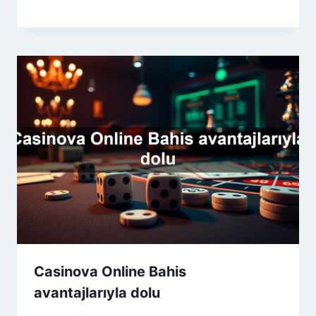
Casinova Online Bahis
avantajlarıyla dolu