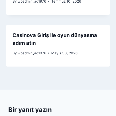
By
wpadmin_ad1976
Temmuz 10, 2026
Casinova Giriş ile oyun dünyasına
adım atın
By
wpadmin_ad1976
Mayıs 30, 2026
Bir yanıt yazın