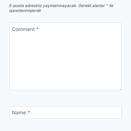
E-posta adresiniz yayınlanmayacak.
Gerekli alanlar
*
ile
işaretlenmişlerdir
Comment
*
Name
*