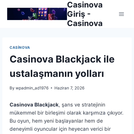
Casinova
Skip
to
Giriş -
content
Casinova
CASINOVA
Casinova Blackjack ile
ustalaşmanın yolları
By
wpadmin_ad1976
Haziran 7, 2026
Casinova Blackjack
, şans ve stratejinin
mükemmel bir birleşimi olarak karşımıza çıkıyor.
Bu oyun, hem yeni başlayanlar hem de
deneyimli oyuncular için heyecan verici bir