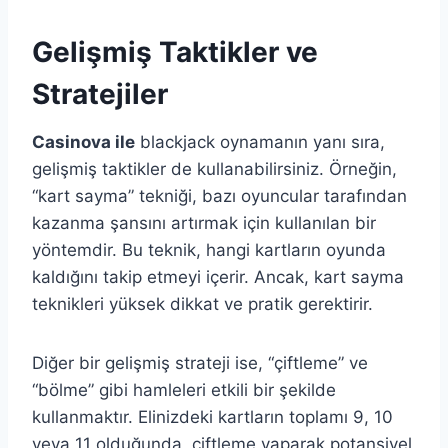
Gelişmiş Taktikler ve
Stratejiler
Casinova ile
blackjack oynamanın yanı sıra,
gelişmiş taktikler de kullanabilirsiniz. Örneğin,
“kart sayma” tekniği, bazı oyuncular tarafından
kazanma şansını artırmak için kullanılan bir
yöntemdir. Bu teknik, hangi kartların oyunda
kaldığını takip etmeyi içerir. Ancak, kart sayma
teknikleri yüksek dikkat ve pratik gerektirir.
Diğer bir gelişmiş strateji ise, “çiftleme” ve
“bölme” gibi hamleleri etkili bir şekilde
kullanmaktır. Elinizdeki kartların toplamı 9, 10
veya 11 olduğunda, çiftleme yaparak potansiyel