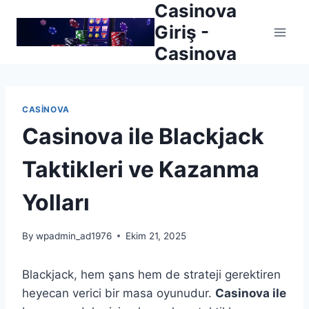
Casinova
Skip
to
Giriş -
content
Casinova
CASINOVA
Casinova ile Blackjack
Taktikleri ve Kazanma
Yolları
By
wpadmin_ad1976
Ekim 21, 2025
Blackjack, hem şans hem de strateji gerektiren
heyecan verici bir masa oyunudur.
Casinova ile