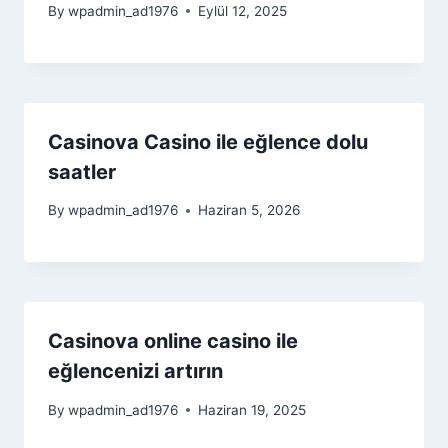
By
wpadmin_ad1976
Eylül 12, 2025
Casinova Casino ile eğlence dolu
saatler
By
wpadmin_ad1976
Haziran 5, 2026
Casinova online casino ile
eğlencenizi artırın
By
wpadmin_ad1976
Haziran 19, 2025