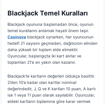
Blackjack Temel Kuralları
Blackjack oyununa başlamadan önce, oyunun
temel kurallarını anlamak hayati önem taşır.
Casinova
blackjack oynarken, her oyuncunun
hedefi 21 sayısını geçmeden, dağıtıcının elinden
daha yüksek bir toplam elde etmektir.
Oyuncular, başlangıçta iki kart alırlar ve
toplamları 21’e en yakın olan kazanır.
Blackjack’te kartların değerleri oldukça basittir.
2’den 10’a kadar olan kartlar nominal
değerindedir, J, Q ve K kartları 10 puan, A kartı
ise 1 veya 11 puan olarak sayılabilir. Oyuncular,
eldeki kartların toplamına göre karar vermek