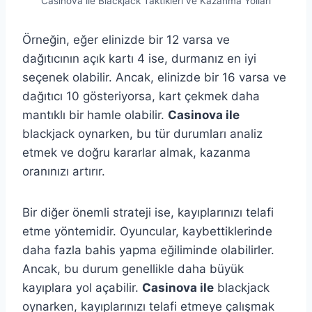
Casinova ile Blackjack Taktikleri ve Kazanma Yolları
Örneğin, eğer elinizde bir 12 varsa ve
dağıtıcının açık kartı 4 ise, durmanız en iyi
seçenek olabilir. Ancak, elinizde bir 16 varsa ve
dağıtıcı 10 gösteriyorsa, kart çekmek daha
mantıklı bir hamle olabilir.
Casinova ile
blackjack oynarken, bu tür durumları analiz
etmek ve doğru kararlar almak, kazanma
oranınızı artırır.
Bir diğer önemli strateji ise, kayıplarınızı telafi
etme yöntemidir. Oyuncular, kaybettiklerinde
daha fazla bahis yapma eğiliminde olabilirler.
Ancak, bu durum genellikle daha büyük
kayıplara yol açabilir.
Casinova ile
blackjack
oynarken, kayıplarınızı telafi etmeye çalışmak