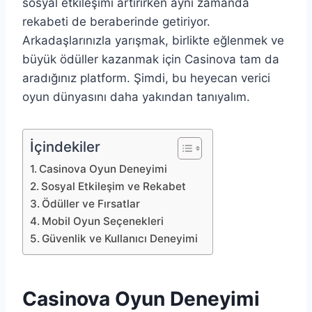
sosyal etkileşimi artırırken aynı zamanda
rekabeti de beraberinde getiriyor.
Arkadaşlarınızla yarışmak, birlikte eğlenmek ve
büyük ödüller kazanmak için Casinova tam da
aradığınız platform. Şimdi, bu heyecan verici
oyun dünyasını daha yakından tanıyalım.
İçindekiler
Casinova Oyun Deneyimi
Sosyal Etkileşim ve Rekabet
Ödüller ve Fırsatlar
Mobil Oyun Seçenekleri
Güvenlik ve Kullanıcı Deneyimi
Casinova Oyun Deneyimi