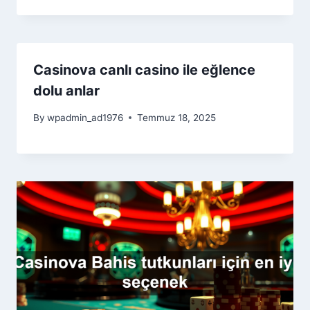
Casinova canlı casino ile eğlence
dolu anlar
By
wpadmin_ad1976
Temmuz 18, 2025