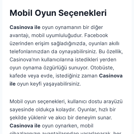
Mobil Oyun Seçenekleri
Casinova ile
oyun oynamanın bir diğer
avantajı, mobil uyumluluğudur. Facebook
üzerinden erişim sağladığınızda, oyunları akıllı
telefonlarınızdan da oynayabilirsiniz. Bu özellik,
Casinova’nın kullanıcılarına istedikleri yerden
oyun oynama özgürlüğü sunuyor. Otobüste,
kafede veya evde, istediğiniz zaman
Casinova
ile
oyun keyfi yaşayabilirsiniz.
Mobil oyun seçenekleri, kullanıcı dostu arayüzü
sayesinde oldukça kolaydır. Oyunlar, hızlı bir
şekilde yüklenir ve akıcı bir deneyim sunar.
Casinova ile
oyun oynarken, mobil
cihazlarınızın avantajlarından yararlanarak, her