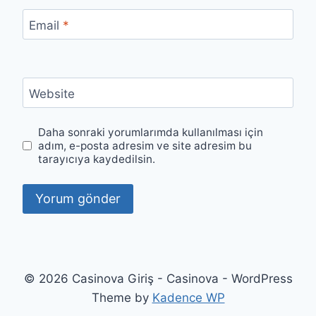
Email
*
Website
Daha sonraki yorumlarımda kullanılması için
adım, e-posta adresim ve site adresim bu
tarayıcıya kaydedilsin.
© 2026 Casinova Giriş - Casinova - WordPress
Theme by
Kadence WP