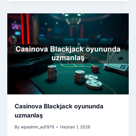
Casinova Blackjack oyununda
uzmanlaş
By
wpadmin_ad1976
Haziran 1, 2026