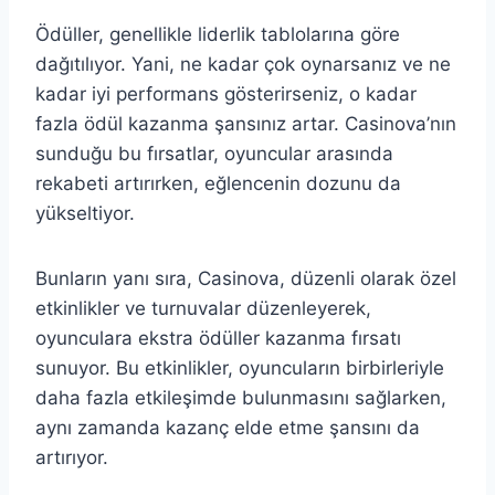
Ödüller, genellikle liderlik tablolarına göre
dağıtılıyor. Yani, ne kadar çok oynarsanız ve ne
kadar iyi performans gösterirseniz, o kadar
fazla ödül kazanma şansınız artar. Casinova’nın
sunduğu bu fırsatlar, oyuncular arasında
rekabeti artırırken, eğlencenin dozunu da
yükseltiyor.
Bunların yanı sıra, Casinova, düzenli olarak özel
etkinlikler ve turnuvalar düzenleyerek,
oyunculara ekstra ödüller kazanma fırsatı
sunuyor. Bu etkinlikler, oyuncuların birbirleriyle
daha fazla etkileşimde bulunmasını sağlarken,
aynı zamanda kazanç elde etme şansını da
artırıyor.