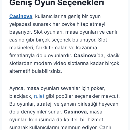
Geniş Oyun Seçenekleri
Casinova
, kullanıcılarına geniş bir oyun
yelpazesi sunarak her zevke hitap etmeyi
başarıyor. Slot oyunları, masa oyunları ve canlı
casino gibi birçok seçenek bulunuyor. Slot
makineleri, farklı temaları ve kazanma
fırsatlarıyla dolu oyunlardır.
Casinova
‘da, klasik
slotlardan modern video slotlarına kadar birçok
alternatif bulabilirsiniz.
Ayrıca, masa oyunları sevenler için poker,
blackjack,
rulet
gibi popüler seçenekler mevcut.
Bu oyunlar, strateji ve şansın birleştiği heyecan
dolu deneyimler sunar.
Casinova
, masa
oyunları konusunda da kaliteli bir hizmet
sunarak kullanıcılarını memnun ediyor. Canlı