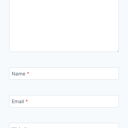
Name
*
Email
*