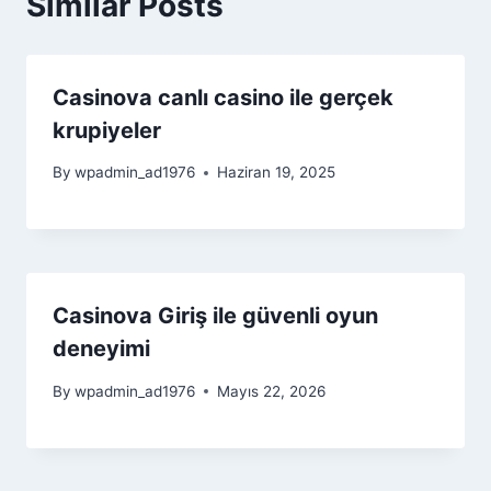
Similar Posts
Casinova canlı casino ile gerçek
krupiyeler
By
wpadmin_ad1976
Haziran 19, 2025
Casinova Giriş ile güvenli oyun
deneyimi
By
wpadmin_ad1976
Mayıs 22, 2026