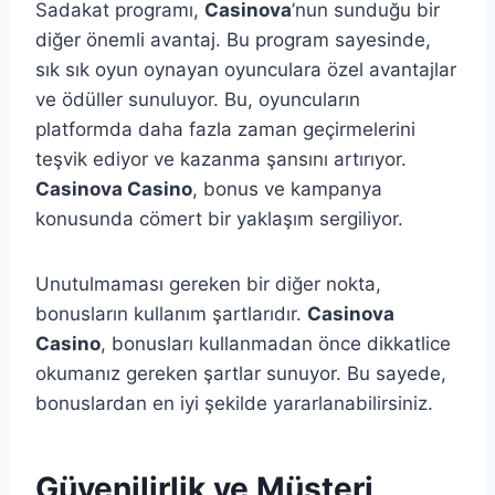
Sadakat programı,
Casinova
’nun sunduğu bir
diğer önemli avantaj. Bu program sayesinde,
sık sık oyun oynayan oyunculara özel avantajlar
ve ödüller sunuluyor. Bu, oyuncuların
platformda daha fazla zaman geçirmelerini
teşvik ediyor ve kazanma şansını artırıyor.
Casinova Casino
, bonus ve kampanya
konusunda cömert bir yaklaşım sergiliyor.
Unutulmaması gereken bir diğer nokta,
bonusların kullanım şartlarıdır.
Casinova
Casino
, bonusları kullanmadan önce dikkatlice
okumanız gereken şartlar sunuyor. Bu sayede,
bonuslardan en iyi şekilde yararlanabilirsiniz.
Güvenilirlik ve Müşteri