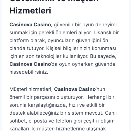
Hizmetleri
Casinova Casino
, güvenilir bir oyun deneyimi
sunmak için gerekli önlemleri alıyor. Lisanslı bir
platform olarak, oyuncuların güvenliğini ön
planda tutuyor. Kişisel bilgilerinizin korunması
için en son teknolojiler kullanılıyor. Bu sayede,
Casinova Casino
’da oyun oynarken güvende
hissedebilirsiniz.
Müşteri hizmetleri,
Casinova Casino
’nun
önemli bir parçasını oluşturuyor. Herhangi bir
sorunla karşılaştığınızda, hızlı ve etkili bir
destek alabileceğiniz bir sistem mevcut. Canlı
sohbet, e-posta ve telefon gibi çeşitli iletişim
kanalları ile müşteri hizmetlerine ulaşmak