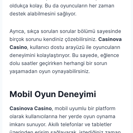
oldukça kolay. Bu da oyuncuların her zaman
destek alabilmesini sağlıyor.
Ayrıca, sıkça sorulan sorular bölümü sayesinde
birçok sorunu kendiniz çözebilirsiniz.
Casinova
Casino
, kullanıcı dostu arayüzü ile oyuncuların
deneyimini kolaylaştırıyor. Bu sayede, eğlence
dolu saatler geçirirken herhangi bir sorun
yaşamadan oyun oynayabilirsiniz.
Mobil Oyun Deneyimi
Casinova Casino
, mobil uyumlu bir platform
olarak kullanıcılarına her yerde oyun oynama
imkanı sunuyor. Akıllı telefonlar ve tabletler
üzerinden erişim sağlayarak, istediğiniz zaman