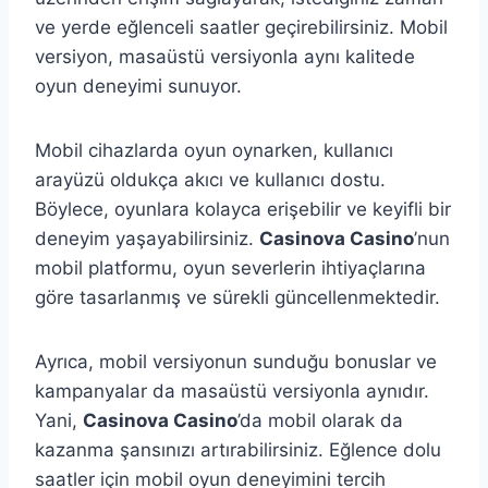
ve yerde eğlenceli saatler geçirebilirsiniz. Mobil
versiyon, masaüstü versiyonla aynı kalitede
oyun deneyimi sunuyor.
Mobil cihazlarda oyun oynarken, kullanıcı
arayüzü oldukça akıcı ve kullanıcı dostu.
Böylece, oyunlara kolayca erişebilir ve keyifli bir
deneyim yaşayabilirsiniz.
Casinova Casino
’nun
mobil platformu, oyun severlerin ihtiyaçlarına
göre tasarlanmış ve sürekli güncellenmektedir.
Ayrıca, mobil versiyonun sunduğu bonuslar ve
kampanyalar da masaüstü versiyonla aynıdır.
Yani,
Casinova Casino
’da mobil olarak da
kazanma şansınızı artırabilirsiniz. Eğlence dolu
saatler için mobil oyun deneyimini tercih