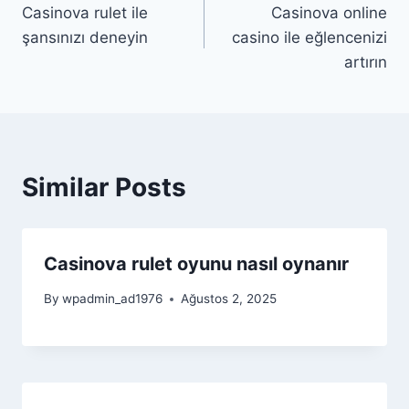
Casinova rulet ile
Casinova online
gezinmesi
şansınızı deneyin
casino ile eğlencenizi
artırın
Similar Posts
Casinova rulet oyunu nasıl oynanır
By
wpadmin_ad1976
Ağustos 2, 2025