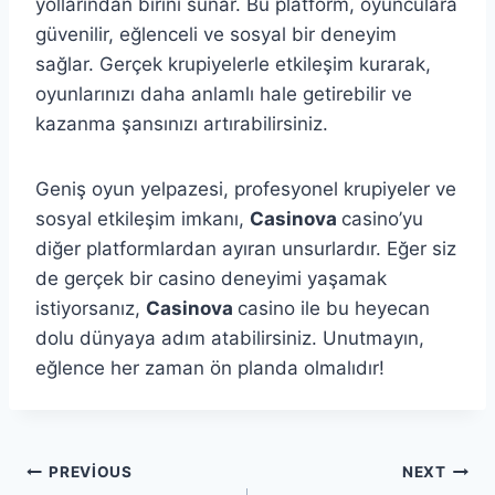
yollarından birini sunar. Bu platform, oyunculara
güvenilir, eğlenceli ve sosyal bir deneyim
sağlar. Gerçek krupiyelerle etkileşim kurarak,
oyunlarınızı daha anlamlı hale getirebilir ve
kazanma şansınızı artırabilirsiniz.
Geniş oyun yelpazesi, profesyonel krupiyeler ve
sosyal etkileşim imkanı,
Casinova
casino’yu
diğer platformlardan ayıran unsurlardır. Eğer siz
de gerçek bir casino deneyimi yaşamak
istiyorsanız,
Casinova
casino ile bu heyecan
dolu dünyaya adım atabilirsiniz. Unutmayın,
eğlence her zaman ön planda olmalıdır!
Yazı
PREVIOUS
NEXT