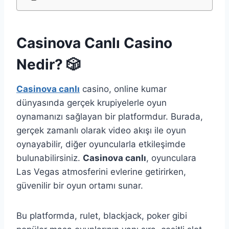
Casinova Canlı Casino
Nedir? 🎲
Casinova canlı
casino, online kumar
dünyasında gerçek krupiyelerle oyun
oynamanızı sağlayan bir platformdur. Burada,
gerçek zamanlı olarak video akışı ile oyun
oynayabilir, diğer oyuncularla etkileşimde
bulunabilirsiniz.
Casinova canlı
, oyunculara
Las Vegas atmosferini evlerine getirirken,
güvenilir bir oyun ortamı sunar.
Bu platformda, rulet, blackjack, poker gibi