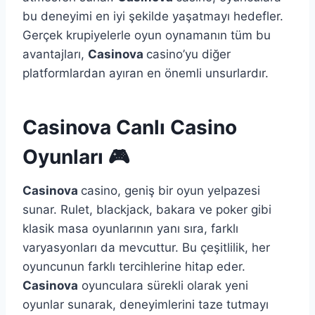
bu deneyimi en iyi şekilde yaşatmayı hedefler.
Gerçek krupiyelerle oyun oynamanın tüm bu
avantajları,
Casinova
casino’yu diğer
platformlardan ayıran en önemli unsurlardır.
Casinova Canlı Casino
Oyunları 🎮
Casinova
casino, geniş bir oyun yelpazesi
sunar. Rulet, blackjack, bakara ve poker gibi
klasik masa oyunlarının yanı sıra, farklı
varyasyonları da mevcuttur. Bu çeşitlilik, her
oyuncunun farklı tercihlerine hitap eder.
Casinova
oyunculara sürekli olarak yeni
oyunlar sunarak, deneyimlerini taze tutmayı