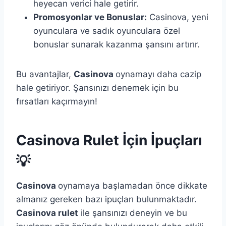
heyecan verici hale getirir.
Promosyonlar ve Bonuslar:
Casinova, yeni
oyunculara ve sadık oyunculara özel
bonuslar sunarak kazanma şansını artırır.
Bu avantajlar,
Casinova
oynamayı daha cazip
hale getiriyor. Şansınızı denemek için bu
fırsatları kaçırmayın!
Casinova Rulet İçin İpuçları
💡
Casinova
oynamaya başlamadan önce dikkate
almanız gereken bazı ipuçları bulunmaktadır.
Casinova rulet
ile şansınızı deneyin ve bu