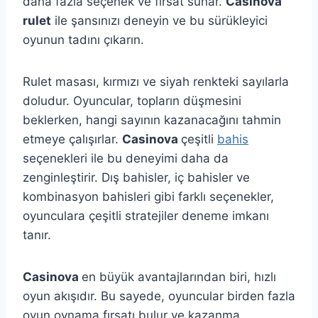
daha fazla seçenek ve fırsat sunar.
Casinova
rulet
ile şansınızı deneyin ve bu sürükleyici
oyunun tadını çıkarın.
Rulet masası, kırmızı ve siyah renkteki sayılarla
doludur. Oyuncular, topların düşmesini
beklerken, hangi sayının kazanacağını tahmin
etmeye çalışırlar.
Casinova
çeşitli
bahis
seçenekleri ile bu deneyimi daha da
zenginleştirir. Dış bahisler, iç bahisler ve
kombinasyon bahisleri gibi farklı seçenekler,
oyunculara çeşitli stratejiler deneme imkanı
tanır.
Casinova
en büyük avantajlarından biri, hızlı
oyun akışıdır. Bu sayede, oyuncular birden fazla
oyun oynama fırsatı bulur ve kazanma