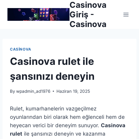
Casinova
Skip
to
Giriş -
content
Casinova
CASINOVA
Casinova rulet ile
şansınızı deneyin
By
wpadmin_ad1976
Haziran 19, 2025
Rulet, kumarhanelerin vazgeçilmez
oyunlarından biri olarak hem eğlenceli hem de
heyecan verici bir deneyim sunuyor.
Casinova
rulet
ile şansınızı deneyin ve kazanma