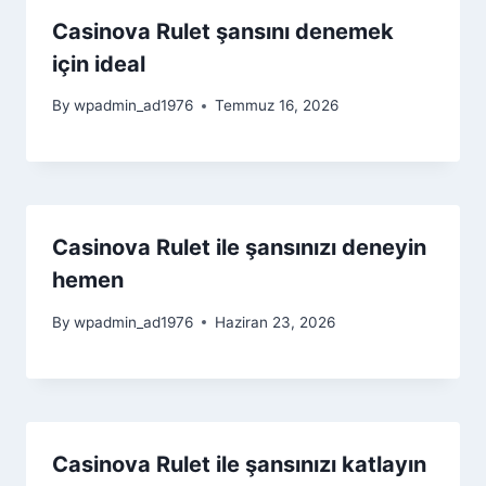
Casinova Rulet şansını denemek
için ideal
By
wpadmin_ad1976
Temmuz 16, 2026
Casinova Rulet ile şansınızı deneyin
hemen
By
wpadmin_ad1976
Haziran 23, 2026
Casinova Rulet ile şansınızı katlayın