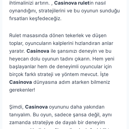
ihtimalinizi artırın. ,
Casinova rulet
in nasıl
oynandığını, stratejilerini ve bu oyunun sunduğu
fırsatları keşfedeceğiz.
Rulet masasında dönen tekerlek ve düşen
toplar, oyuncuların kalplerini hızlandıran anlar
yaratır.
Casinova
ile şansınızı deneyin ve bu
heyecan dolu oyunun tadını çıkarın. Hem yeni
başlayanlar hem de deneyimli oyuncular için
birçok farklı strateji ve yöntem mevcut. İşte
Casinova
dünyasına adım atarken bilmeniz
gerekenler!
Şimdi,
Casinova
oyununu daha yakından
tanıyalım. Bu oyun, sadece şansa değil, aynı
zamanda stratejiye de dayalı bir deneyim