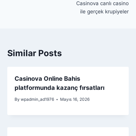
Casinova canlı casino
gezinmesi
ile gerçek krupiyeler
Similar Posts
Casinova Online Bahis
platformunda kazanç fırsatları
By
wpadmin_ad1976
Mayıs 16, 2026