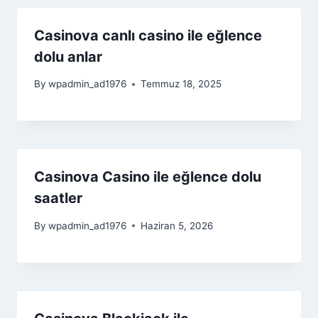
Casinova canlı casino ile eğlence
dolu anlar
By
wpadmin_ad1976
Temmuz 18, 2025
Casinova Casino ile eğlence dolu
saatler
By
wpadmin_ad1976
Haziran 5, 2026