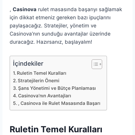
,
Casinova
rulet masasında başarıyı sağlamak
için dikkat etmeniz gereken bazı ipuçlarını
paylaşacağız. Stratejiler, yönetim ve
Casinova’nın sunduğu avantajlar üzerinde
duracağız. Hazırsanız, başlayalım!
İçindekiler
Ruletin Temel Kuralları
Stratejilerin Önemi
Şans Yönetimi ve Bütçe Planlaması
Casinova’nın Avantajları
, Casinova ile Rulet Masasında Başarı
Ruletin Temel Kuralları