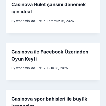
Casinova Rulet şansını denemek
için ideal
By
wpadmin_ad1976
Temmuz 16, 2026
Casinova ile Facebook Üzerinden
Oyun Keyfi
By
wpadmin_ad1976
Ekim 18, 2025
Casinova spor bahisleri ile büyük