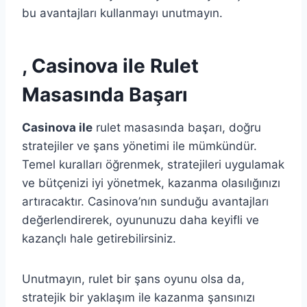
bu avantajları kullanmayı unutmayın.
, Casinova ile Rulet
Masasında Başarı
Casinova ile
rulet masasında başarı, doğru
stratejiler ve şans yönetimi ile mümkündür.
Temel kuralları öğrenmek, stratejileri uygulamak
ve bütçenizi iyi yönetmek, kazanma olasılığınızı
artıracaktır. Casinova’nın sunduğu avantajları
değerlendirerek, oyununuzu daha keyifli ve
kazançlı hale getirebilirsiniz.
Unutmayın, rulet bir şans oyunu olsa da,
stratejik bir yaklaşım ile kazanma şansınızı