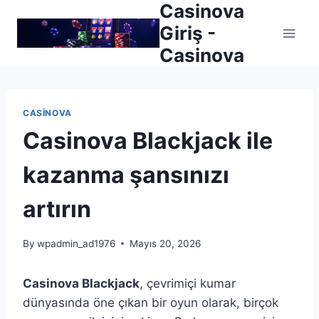
Casinova
Skip
to
Giriş -
content
Casinova
CASINOVA
Casinova Blackjack ile
kazanma şansınızı
artırın
By
wpadmin_ad1976
Mayıs 20, 2026
Casinova Blackjack
, çevrimiçi kumar
dünyasında öne çıkan bir oyun olarak, birçok