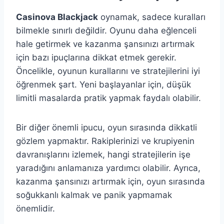
Casinova Blackjack
oynamak, sadece kuralları
bilmekle sınırlı değildir. Oyunu daha eğlenceli
hale getirmek ve kazanma şansınızı artırmak
için bazı ipuçlarına dikkat etmek gerekir.
Öncelikle, oyunun kurallarını ve stratejilerini iyi
öğrenmek şart. Yeni başlayanlar için, düşük
limitli masalarda pratik yapmak faydalı olabilir.
Bir diğer önemli ipucu, oyun sırasında dikkatli
gözlem yapmaktır. Rakiplerinizi ve krupiyenin
davranışlarını izlemek, hangi stratejilerin işe
yaradığını anlamanıza yardımcı olabilir. Ayrıca,
kazanma şansınızı artırmak için, oyun sırasında
soğukkanlı kalmak ve panik yapmamak
önemlidir.