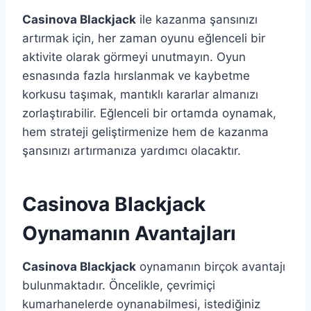
Casinova Blackjack
ile kazanma şansınızı
artırmak için, her zaman oyunu eğlenceli bir
aktivite olarak görmeyi unutmayın. Oyun
esnasında fazla hırslanmak ve kaybetme
korkusu taşımak, mantıklı kararlar almanızı
zorlaştırabilir. Eğlenceli bir ortamda oynamak,
hem strateji geliştirmenize hem de kazanma
şansınızı artırmanıza yardımcı olacaktır.
Casinova Blackjack
Oynamanın Avantajları
Casinova Blackjack
oynamanın birçok avantajı
bulunmaktadır. Öncelikle, çevrimiçi
kumarhanelerde oynanabilmesi, istediğiniz