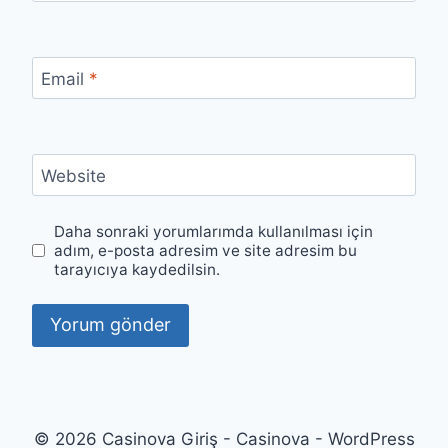
Email
*
Website
Daha sonraki yorumlarımda kullanılması için
adım, e-posta adresim ve site adresim bu
tarayıcıya kaydedilsin.
© 2026 Casinova Giriş - Casinova - WordPress