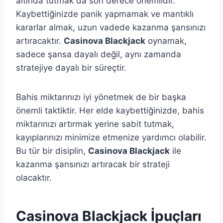
altında tutmak da son derece önemlidir.
Kaybettiğinizde panik yapmamak ve mantıklı
kararlar almak, uzun vadede kazanma şansınızı
artıracaktır.
Casinova Blackjack
oynamak,
sadece şansa dayalı değil, aynı zamanda
stratejiye dayalı bir süreçtir.
Bahis miktarınızı iyi yönetmek de bir başka
önemli taktiktir. Her elde kaybettiğinizde, bahis
miktarınızı artırmak yerine sabit tutmak,
kayıplarınızı minimize etmenize yardımcı olabilir.
Bu tür bir disiplin,
Casinova Blackjack
ile
kazanma şansınızı artıracak bir strateji
olacaktır.
Casinova Blackjack İpuçları