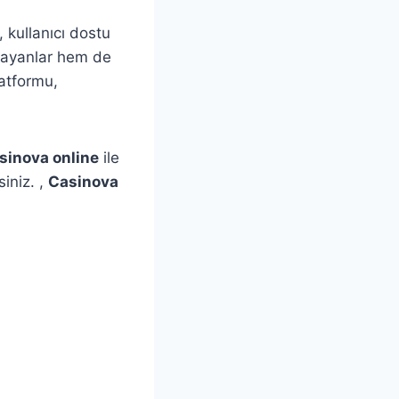
, kullanıcı dostu
şlayanlar hem de
atformu,
sinova online
ile
siniz. ,
Casinova