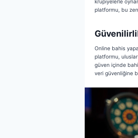
krupiyelerle oyna
platformu, bu zeng
Güvenilirl
Online bahis yapa
platformu, uluslar
güven içinde bahis
veri güvenliğine 