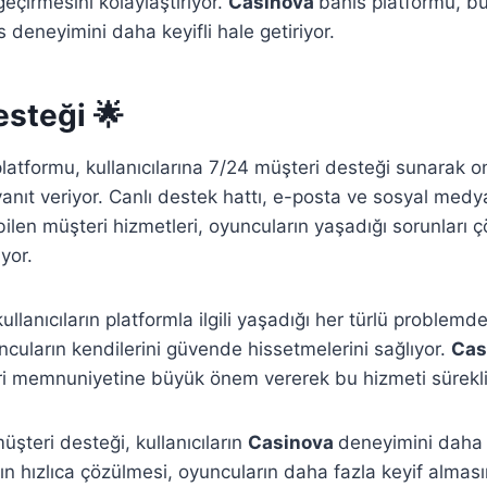
eçirmesini kolaylaştırıyor.
Casinova
bahis platformu, bu 
is deneyimini daha keyifli hale getiriyor.
esteği 🌟
latformu, kullanıcılarına 7/24 müşteri desteği sunarak on
yanıt veriyor. Canlı destek hattı, e-posta ve sosyal medya
ilen müşteri hizmetleri, oyuncuların yaşadığı sorunları ç
yor.
ullanıcıların platformla ilgili yaşadığı her türlü problemd
ncuların kendilerini güvende hissetmelerini sağlıyor.
Cas
i memnuniyetine büyük önem vererek bu hizmeti sürekli g
 müşteri desteği, kullanıcıların
Casinova
deneyimini daha 
rın hızlıca çözülmesi, oyuncuların daha fazla keyif almasın