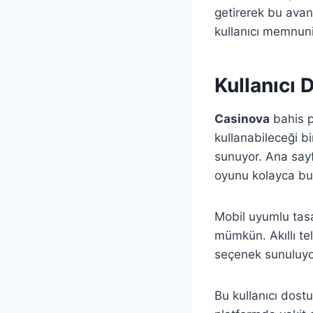
getirerek bu avan
kullanıcı memnuni
Kullanıcı D
Casinova
bahis p
kullanabileceği b
sunuyor. Ana sayfa
oyunu kolayca bul
Mobil uyumlu tas
mümkün. Akıllı te
seçenek sunuluyor
Bu kullanıcı dost