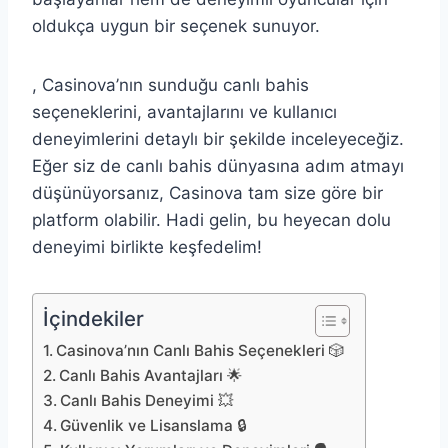
oldukça uygun bir seçenek sunuyor.
, Casinova’nın sunduğu canlı bahis
seçeneklerini, avantajlarını ve kullanıcı
deneyimlerini detaylı bir şekilde inceleyeceğiz.
Eğer siz de canlı bahis dünyasına adım atmayı
düşünüyorsanız, Casinova tam size göre bir
platform olabilir. Hadi gelin, bu heyecan dolu
deneyimi birlikte keşfedelim!
İçindekiler
Casinova’nın Canlı Bahis Seçenekleri 🎲
Canlı Bahis Avantajları 🌟
Canlı Bahis Deneyimi 💥
Güvenlik ve Lisanslama 🔒