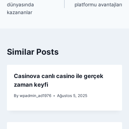
gezinmesi
dünyasında
platformu avantajları
kazananlar
Similar Posts
Casinova canlı casino ile gerçek
zaman keyfi
By
wpadmin_ad1976
Ağustos 5, 2025