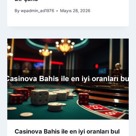
By
wpadmin_ad1976
Mayıs 28, 2026
Casinova Bahis ile en iyi oranları bul