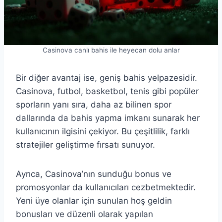
Casinova canlı bahis ile heyecan dolu anlar
Bir diğer avantaj ise, geniş bahis yelpazesidir.
Casinova, futbol, basketbol, tenis gibi popüler
sporların yanı sıra, daha az bilinen spor
dallarında da bahis yapma imkanı sunarak her
kullanıcının ilgisini çekiyor. Bu çeşitlilik, farklı
stratejiler geliştirme fırsatı sunuyor.
Ayrıca, Casinova’nın sunduğu bonus ve
promosyonlar da kullanıcıları cezbetmektedir.
Yeni üye olanlar için sunulan hoş geldin
bonusları ve düzenli olarak yapılan