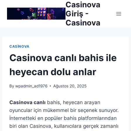
Casinova
Skip
to
Giriş -
content
Casinova
CASINOVA
Casinova canlı bahis ile
heyecan dolu anlar
By
wpadmin_ad1976
Ağustos 20, 2025
Casinova canlı
bahis, heyecan arayan
oyuncular için mükemmel bir seçenek sunuyor.
İnternetteki en popüler bahis platformlarından
biri olan Casinova, kullanıcılara gerçek zamanlı