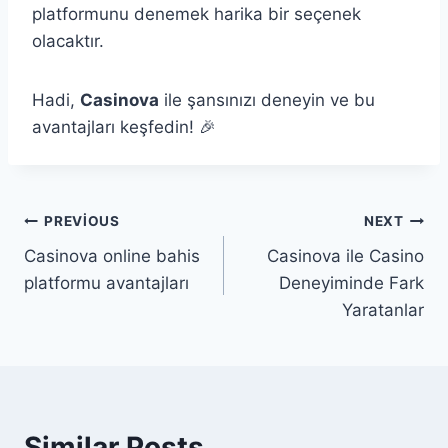
platformunu denemek harika bir seçenek
olacaktır.
Hadi,
Casinova
ile şansınızı deneyin ve bu
avantajları keşfedin! 🎉
Yazı
PREVIOUS
NEXT
Casinova online bahis
Casinova ile Casino
gezinmesi
platformu avantajları
Deneyiminde Fark
Yaratanlar
Similar Posts