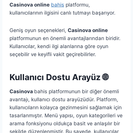
Casinova online
bahis
platformu,
kullanıcılarının ilgisini canlı tutmayı başarıyor.
Geniş oyun seçenekleri,
Casinova online
platformunun en önemli avantajlarından biridir.
Kullanıcılar, kendi ilgi alanlarına göre oyun
seçebilir ve keyifli vakit geçirebilirler.
Kullanıcı Dostu Arayüz 🌐
Casinova
bahis platformunun bir diğer önemli
avantajı, kullanıcı dostu arayüzüdür. Platform,
kullanıcıların kolayca gezinmesini sağlamak için
tasarlanmıştır. Menü yapısı, oyun kategorileri ve
arama fonksiyonu oldukça basit ve anlaşılır bir
şekilde düzenlenmiştir. Bu sayede, kullanıcılar