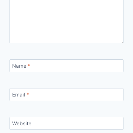
Name
*
Email
*
Website