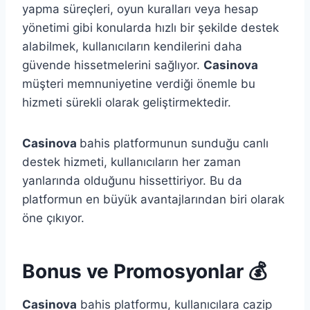
yapma süreçleri, oyun kuralları veya hesap
yönetimi gibi konularda hızlı bir şekilde destek
alabilmek, kullanıcıların kendilerini daha
güvende hissetmelerini sağlıyor.
Casinova
müşteri memnuniyetine verdiği önemle bu
hizmeti sürekli olarak geliştirmektedir.
Casinova
bahis platformunun sunduğu canlı
destek hizmeti, kullanıcıların her zaman
yanlarında olduğunu hissettiriyor. Bu da
platformun en büyük avantajlarından biri olarak
öne çıkıyor.
Bonus ve Promosyonlar 💰
Casinova
bahis platformu, kullanıcılara cazip