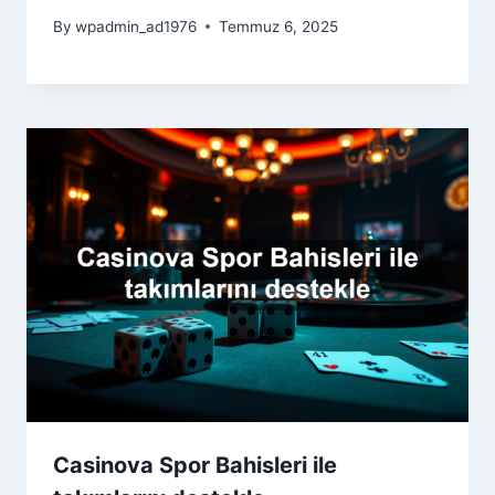
By
wpadmin_ad1976
Temmuz 6, 2025
Casinova Spor Bahisleri ile