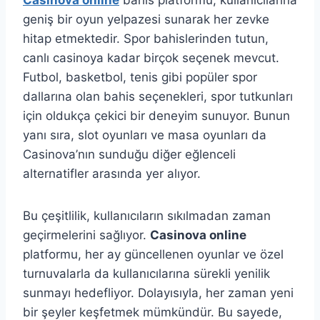
geniş bir oyun yelpazesi sunarak her zevke
hitap etmektedir. Spor bahislerinden tutun,
canlı casinoya kadar birçok seçenek mevcut.
Futbol, basketbol, tenis gibi popüler spor
dallarına olan bahis seçenekleri, spor tutkunları
için oldukça çekici bir deneyim sunuyor. Bunun
yanı sıra, slot oyunları ve masa oyunları da
Casinova’nın sunduğu diğer eğlenceli
alternatifler arasında yer alıyor.
Bu çeşitlilik, kullanıcıların sıkılmadan zaman
geçirmelerini sağlıyor.
Casinova online
platformu, her ay güncellenen oyunlar ve özel
turnuvalarla da kullanıcılarına sürekli yenilik
sunmayı hedefliyor. Dolayısıyla, her zaman yeni
bir şeyler keşfetmek mümkündür. Bu sayede,