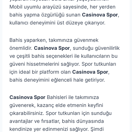
Mobil uyumlu arayüzü sayesinde, her yerden
bahis yapma özgürlüğü sunan
Casinova Spor
,
kullanıcı deneyimini üst düzeye çıkarıyor.
Bahis yaparken, takımınıza güvenmek
önemlidir.
Casinova Spor
, sunduğu güvenilirlik
ve çeşitli bahis seçenekleri ile kullanıcıların bu
güveni hissetmelerini sağlıyor. Spor tutkunları
için ideal bir platform olan
Casinova Spor
,
bahis deneyimini eğlenceli hale getiriyor.
Casinova Spor
Bahisleri ile takımınıza
güvenerek, kazanç elde etmenin keyfini
çıkarabilirsiniz. Spor tutkunları için sunduğu
avantajlar ve fırsatlar, bahis dünyasında
kendinize yer edinmenizi sağlıyor. Şimdi