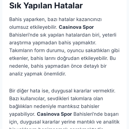
Sık Yapılan Hatalar
Bahis yaparken, bazı hatalar kazancınızı
olumsuz etkileyebilir.
Casinova Spor
Bahisleri’nde sık yapılan hatalardan biri, yeterli
araştırma yapmadan bahis yapmaktır.
Takımların form durumu, oyuncu sakatlıkları gibi
etkenler, bahis larını doğrudan etkileyebilir. Bu
nedenle, bahis yapmadan önce detaylı bir
analiz yapmak önemlidir.
Bir diğer hata ise, duygusal kararlar vermektir.
Bazı kullanıcılar, sevdikleri takımlara olan
bağlılıkları nedeniyle mantıksız bahisler
yapabiliyor.
Casinova Spor
Bahisleri’nde başarı
için, duygusal kararlar yerine mantıklı ve analitik