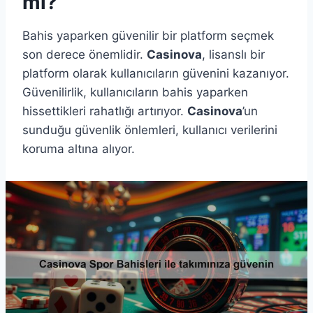
mi?
Bahis yaparken güvenilir bir platform seçmek
son derece önemlidir.
Casinova
, lisanslı bir
platform olarak kullanıcıların güvenini kazanıyor.
Güvenilirlik, kullanıcıların bahis yaparken
hissettikleri rahatlığı artırıyor.
Casinova
’un
sunduğu güvenlik önlemleri, kullanıcı verilerini
koruma altına alıyor.