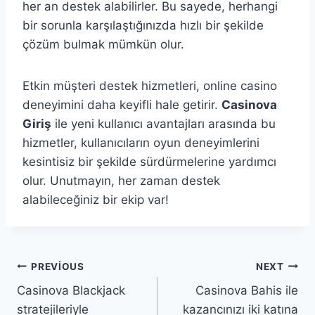
her an destek alabilirler. Bu sayede, herhangi
bir sorunla karşılaştığınızda hızlı bir şekilde
çözüm bulmak mümkün olur.
Etkin müşteri destek hizmetleri, online casino
deneyimini daha keyifli hale getirir.
Casinova
Giriş
ile yeni kullanıcı avantajları arasında bu
hizmetler, kullanıcıların oyun deneyimlerini
kesintisiz bir şekilde sürdürmelerine yardımcı
olur. Unutmayın, her zaman destek
alabileceğiniz bir ekip var!
Yazı
PREVIOUS
NEXT
Casinova Blackjack
Casinova Bahis ile
gezinmesi
stratejileriyle
kazancınızı iki katına