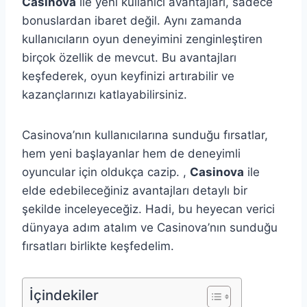
Casinova
ile yeni kullanıcı avantajları, sadece
bonuslardan ibaret değil. Aynı zamanda
kullanıcıların oyun deneyimini zenginleştiren
birçok özellik de mevcut. Bu avantajları
keşfederek, oyun keyfinizi artırabilir ve
kazançlarınızı katlayabilirsiniz.
Casinova’nın kullanıcılarına sunduğu fırsatlar,
hem yeni başlayanlar hem de deneyimli
oyuncular için oldukça cazip. ,
Casinova
ile
elde edebileceğiniz avantajları detaylı bir
şekilde inceleyeceğiz. Hadi, bu heyecan verici
dünyaya adım atalım ve Casinova’nın sunduğu
fırsatları birlikte keşfedelim.
İçindekiler