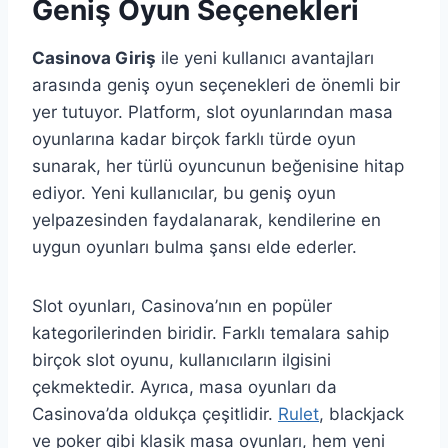
Geniş Oyun Seçenekleri
Casinova Giriş
ile yeni kullanıcı avantajları
arasında geniş oyun seçenekleri de önemli bir
yer tutuyor. Platform, slot oyunlarından masa
oyunlarına kadar birçok farklı türde oyun
sunarak, her türlü oyuncunun beğenisine hitap
ediyor. Yeni kullanıcılar, bu geniş oyun
yelpazesinden faydalanarak, kendilerine en
uygun oyunları bulma şansı elde ederler.
Slot oyunları, Casinova’nın en popüler
kategorilerinden biridir. Farklı temalara sahip
birçok slot oyunu, kullanıcıların ilgisini
çekmektedir. Ayrıca, masa oyunları da
Casinova’da oldukça çeşitlidir.
Rulet
, blackjack
ve poker gibi klasik masa oyunları, hem yeni