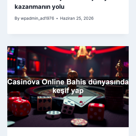
kazanmanın yolu
By
wpadmin_ad1976
Haziran 25, 2026