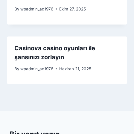
By
wpadmin_ad1976
Ekim 27, 2025
Casinova casino oyunları ile
şansınızı zorlayın
By
wpadmin_ad1976
Haziran 21, 2025