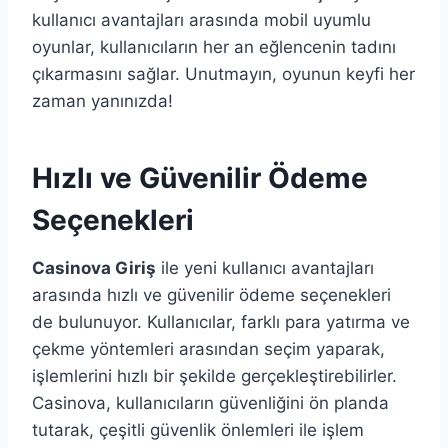
kullanıcı avantajları arasında mobil uyumlu
oyunlar, kullanıcıların her an eğlencenin tadını
çıkarmasını sağlar. Unutmayın, oyunun keyfi her
zaman yanınızda!
Hızlı ve Güvenilir Ödeme
Seçenekleri
Casinova Giriş
ile yeni kullanıcı avantajları
arasında hızlı ve güvenilir ödeme seçenekleri
de bulunuyor. Kullanıcılar, farklı para yatırma ve
çekme yöntemleri arasından seçim yaparak,
işlemlerini hızlı bir şekilde gerçekleştirebilirler.
Casinova, kullanıcıların güvenliğini ön planda
tutarak, çeşitli güvenlik önlemleri ile işlem