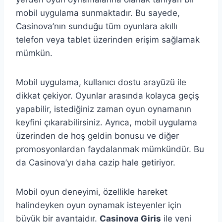
mobil uygulama sunmaktadır. Bu sayede,
Casinova’nın sunduğu tüm oyunlara akıllı
telefon veya tablet üzerinden erişim sağlamak
mümkün.
Mobil uygulama, kullanıcı dostu arayüzü ile
dikkat çekiyor. Oyunlar arasında kolayca geçiş
yapabilir, istediğiniz zaman oyun oynamanın
keyfini çıkarabilirsiniz. Ayrıca, mobil uygulama
üzerinden de hoş geldin bonusu ve diğer
promosyonlardan faydalanmak mümkündür. Bu
da Casinova’yı daha cazip hale getiriyor.
Mobil oyun deneyimi, özellikle hareket
halindeyken oyun oynamak isteyenler için
büyük bir avantajdır.
Casinova Giriş
ile yeni