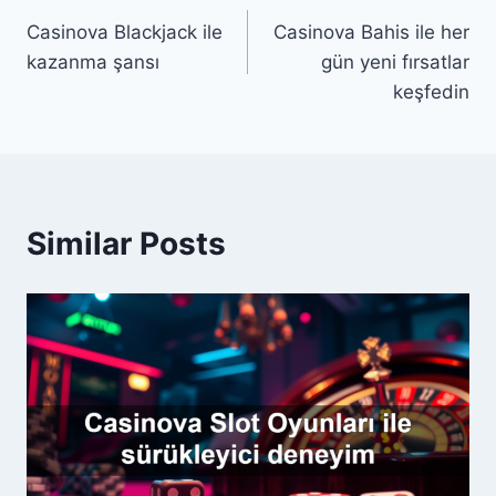
Yazı
Casinova Blackjack ile
Casinova Bahis ile her
gezinmesi
kazanma şansı
gün yeni fırsatlar
keşfedin
Similar Posts