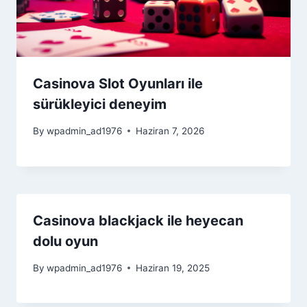
Casinova Slot Oyunları ile
sürükleyici deneyim
By
wpadmin_ad1976
Haziran 7, 2026
Casinova blackjack ile heyecan
dolu oyun
By
wpadmin_ad1976
Haziran 19, 2025