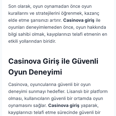
Son olarak, oyun oynamadan önce oyun
kurallarını ve stratejilerini öğrenmek, kazanç
elde etme şansınızı artırır.
Casinova giriş
ile
oyunları deneyimlemeden önce, oyun hakkında
bilgi sahibi olmak, kayıplarınızı telafi etmenin en
etkili yollarından biridir.
Casinova Giriş ile Güvenli
Oyun Deneyimi
Casinova, oyuncularına güvenli bir oyun
deneyimi sunmayı hedefler. Lisanslı bir platform
olması, kullanıcıların güvenli bir ortamda oyun
oynamasını sağlar.
Casinova giriş
yaparak,
kayıplarınızı telafi etme sürecinde güvenli bir