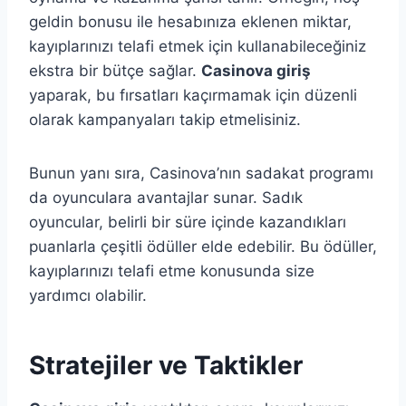
geldin bonusu ile hesabınıza eklenen miktar,
kayıplarınızı telafi etmek için kullanabileceğiniz
ekstra bir bütçe sağlar.
Casinova giriş
yaparak, bu fırsatları kaçırmamak için düzenli
olarak kampanyaları takip etmelisiniz.
Bunun yanı sıra, Casinova’nın sadakat programı
da oyunculara avantajlar sunar. Sadık
oyuncular, belirli bir süre içinde kazandıkları
puanlarla çeşitli ödüller elde edebilir. Bu ödüller,
kayıplarınızı telafi etme konusunda size
yardımcı olabilir.
Stratejiler ve Taktikler