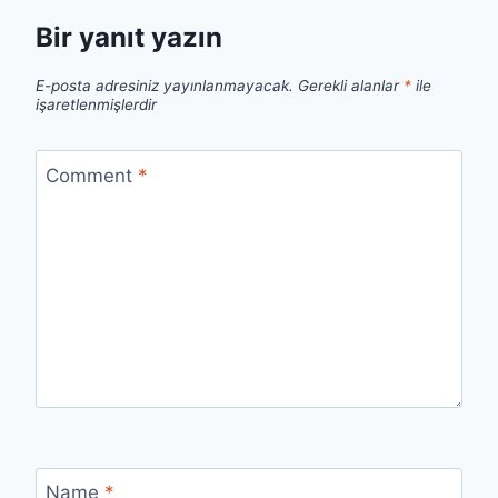
Bir yanıt yazın
E-posta adresiniz yayınlanmayacak.
Gerekli alanlar
*
ile
işaretlenmişlerdir
Comment
*
Name
*