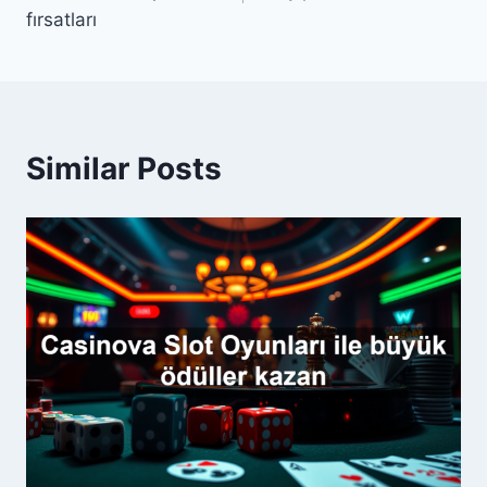
fırsatları
Similar Posts