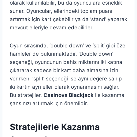
olarak kullanılabilir, bu da oyunculara esneklik
sunar. Oyuncular, ellerindeki toplam puanı
artırmak için kart çekebilir ya da ‘stand’ yaparak
mevcut elleriyle devam edebilirler.
Oyun sırasında, ‘double down’ ve ‘split’ gibi özel
hamleler de bulunmaktadır. ‘Double down’
seçeneği, oyuncunun bahis miktarını iki katına
çıkararak sadece bir kart daha almasına izin
verirken, ‘split’ seçeneği ise aynı değere sahip
iki kartın ayrı eller olarak oynanmasını sağlar.
Bu stratejiler,
Casinova Blackjack
ile kazanma
şansınızı artırmak için önemlidir.
Stratejilerle Kazanma