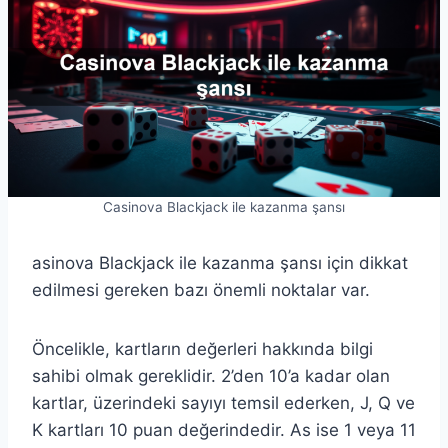
Casinova Blackjack ile kazanma şansı
asinova Blackjack ile kazanma şansı için dikkat
edilmesi gereken bazı önemli noktalar var.
Öncelikle, kartların değerleri hakkında bilgi
sahibi olmak gereklidir. 2’den 10’a kadar olan
kartlar, üzerindeki sayıyı temsil ederken, J, Q ve
K kartları 10 puan değerindedir. As ise 1 veya 11