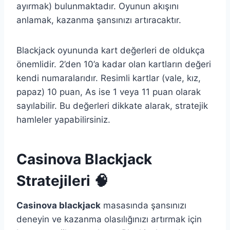
ayırmak) bulunmaktadır. Oyunun akışını
anlamak, kazanma şansınızı artıracaktır.
Blackjack oyununda kart değerleri de oldukça
önemlidir. 2’den 10’a kadar olan kartların değeri
kendi numaralarıdır. Resimli kartlar (vale, kız,
papaz) 10 puan, As ise 1 veya 11 puan olarak
sayılabilir. Bu değerleri dikkate alarak, stratejik
hamleler yapabilirsiniz.
Casinova Blackjack
Stratejileri 🧠
Casinova blackjack
masasında şansınızı
deneyin ve kazanma olasılığınızı artırmak için