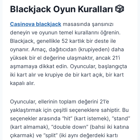
Blackjack Oyun Kuralları 🎲
Casinova blackjack
masasında şansınızı
deneyin ve oyunun temel kurallarını öğrenin.
Blackjack, genellikle 52 kartlık bir deste ile
oynanır. Amaç, dağıtıcıdan (krupiyeden) daha
yüksek bir el değerine ulaşmaktır, ancak 21’i
aşmamaya dikkat edin. Oyuncular, başlangıçta
iki kart alır ve krupiye de bir kart açık, bir kart
kapalı alır.
Oyuncular, ellerinin toplam değerini 21’e
yaklaştırmak için çeşitli seçeneklere sahiptir. Bu
seçenekler arasında “hit” (kart istemek), “stand”
(kart almamak), “double down” (bahsi iki katına
çıkarmak) ve “split” (iki aynı değerdeki kartı