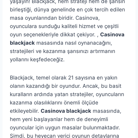
yaşayın! Blackjack, hem strateji hem de şansın
birleştiği, dünya genelinde en çok tercih edilen
masa oyunlarından biridir. Casinova,
oyunculara sunduğu kaliteli hizmet ve çeşitli
oyun seçenekleriyle dikkat çekiyor. ,
Casinova
blackjack
masasında nasıl oynanacağını,
stratejileri ve kazanma şansınızı artırmanın
yollarını keşfedeceğiz.
Blackjack, temel olarak 21 sayısına en yakın
olanın kazandığı bir oyundur. Ancak, bu basit
kuralların ardında yatan stratejiler, oyuncuların
kazanma olasılıklarını önemli ölçüde
etkileyebilir.
Casinova blackjack
masasında,
hem yeni başlayanlar hem de deneyimli
oyuncular için uygun masalar bulunmaktadır.
Şimdi, bu heyecan verici oyunun detaylarına