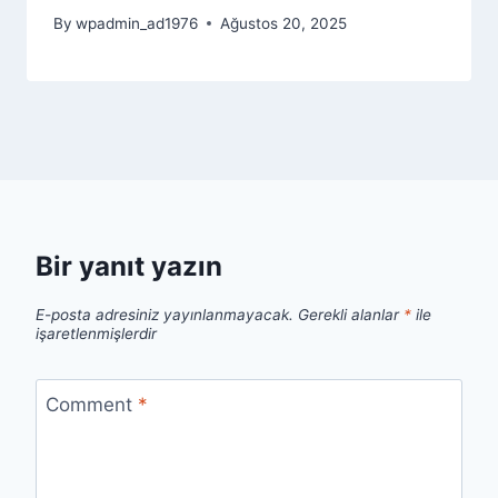
By
wpadmin_ad1976
Ağustos 20, 2025
Bir yanıt yazın
E-posta adresiniz yayınlanmayacak.
Gerekli alanlar
*
ile
işaretlenmişlerdir
Comment
*