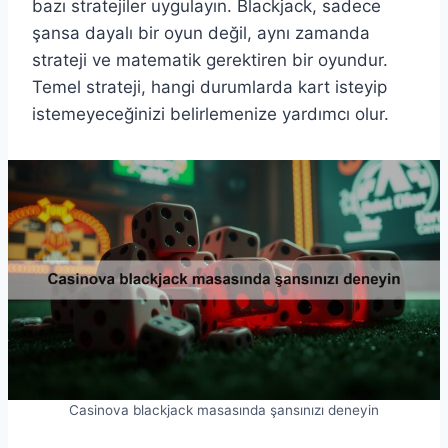
bazı stratejiler uygulayın. Blackjack, sadece
şansa dayalı bir oyun değil, aynı zamanda
strateji ve matematik gerektiren bir oyundur.
Temel strateji, hangi durumlarda kart isteyip
istemeyeceğinizi belirlemenize yardımcı olur.
Casinova blackjack masasında şansınızı deneyin