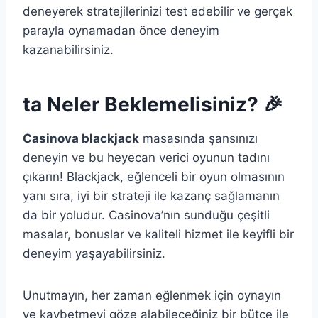
deneyerek stratejilerinizi test edebilir ve gerçek
parayla oynamadan önce deneyim
kazanabilirsiniz.
ta Neler Beklemelisiniz? 🎉
Casinova blackjack
masasında şansınızı
deneyin ve bu heyecan verici oyunun tadını
çıkarın! Blackjack, eğlenceli bir oyun olmasının
yanı sıra, iyi bir strateji ile kazanç sağlamanın
da bir yoludur. Casinova’nın sunduğu çeşitli
masalar, bonuslar ve kaliteli hizmet ile keyifli bir
deneyim yaşayabilirsiniz.
Unutmayın, her zaman eğlenmek için oynayın
ve kaybetmeyi göze alabileceğiniz bir bütçe ile