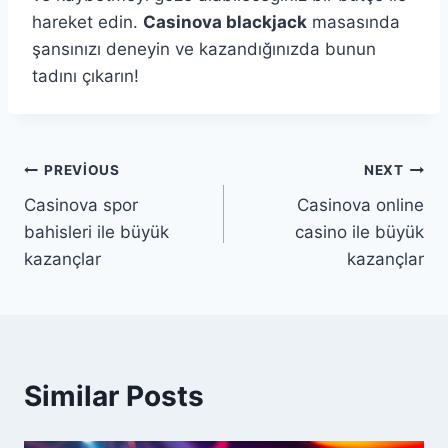
hareket edin.
Casinova blackjack
masasında
şansınızı deneyin ve kazandığınızda bunun
tadını çıkarın!
Yazı
PREVIOUS
NEXT
Casinova spor
Casinova online
gezinmesi
bahisleri ile büyük
casino ile büyük
kazançlar
kazançlar
Similar Posts