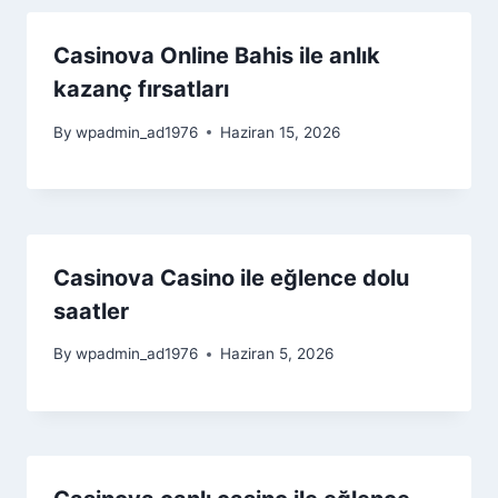
Casinova Online Bahis ile anlık
kazanç fırsatları
By
wpadmin_ad1976
Haziran 15, 2026
Casinova Casino ile eğlence dolu
saatler
By
wpadmin_ad1976
Haziran 5, 2026