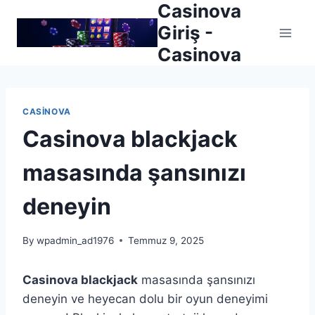
Casinova
Skip
to
Giriş -
content
Casinova
CASINOVA
Casinova blackjack
masasında şansınızı
deneyin
By
wpadmin_ad1976
Temmuz 9, 2025
Casinova blackjack
masasında şansınızı
deneyin ve heyecan dolu bir oyun deneyimi