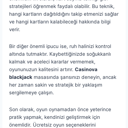
stratejileri öğrenmek faydalı olabilir. Bu teknik,
hangi kartların dağıtıldığını takip etmenizi sağlar
ve hangi kartların kalabileceği hakkında bilgi
verir.
Bir diğer önemli ipucu ise, ruh halinizi kontrol
altında tutmaktır. Kaybettiğinizde soğukkanlı
kalmak ve aceleci kararlar vermemek,
oyununuzun kalitesini artırır.
Casinova
blackjack
masasında şansınızı deneyin, ancak
her zaman sakin ve stratejik bir yaklaşım
sergilemeye çalışın.
Son olarak, oyun oynamadan önce yeterince
pratik yapmak, kendinizi geliştirmek için
önemlidir. Ücretsiz oyun seçeneklerini