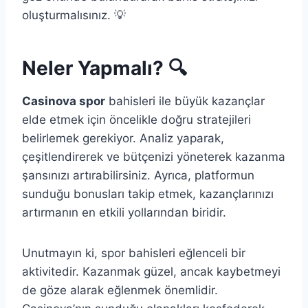
oluşturmalısınız. 💡
Neler Yapmalı? 🔍
Casinova spor
bahisleri ile büyük kazançlar
elde etmek için öncelikle doğru stratejileri
belirlemek gerekiyor. Analiz yaparak,
çeşitlendirerek ve bütçenizi yöneterek kazanma
şansınızı artırabilirsiniz. Ayrıca, platformun
sunduğu bonusları takip etmek, kazançlarınızı
artırmanın en etkili yollarından biridir.
Unutmayın ki, spor bahisleri eğlenceli bir
aktivitedir. Kazanmak güzel, ancak kaybetmeyi
de göze alarak eğlenmek önemlidir.