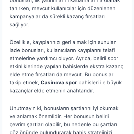
bonusları, ilk yatırımlarını katlamalarına olanak
tanırken, mevcut kullanıcılar için düzenlenen
kampanyalar da sürekli kazanç fırsatları
sağlıyor.
Özellikle, kayıplarınızı geri almak için sunulan
iade bonusları, kullanıcıların kayıplarını telafi
etmelerine yardımcı oluyor. Ayrıca, belirli spor
etkinliklerinde yapılan bahislerde ekstra kazanç
elde etme fırsatları da mevcut. Bu bonusları
takip etmek,
Casinova spor
bahisleri ile büyük
kazançlar elde etmenin anahtarıdır.
Unutmayın ki, bonusların şartlarını iyi okumak
ve anlamak önemlidir. Her bonusun belirli
çevrim şartları olabilir, bu nedenle bu şartları
göz önünde bulundurarak bahis stratejinizi