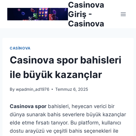
Casinova
Skip
to
Giriş -
content
Casinova
CASINOVA
Casinova spor bahisleri
ile büyük kazançlar
By
wpadmin_ad1976
Temmuz 6, 2025
Casinova spor
bahisleri, heyecan verici bir
dünya sunarak bahis severlere büyük kazançlar
elde etme fırsatı tanıyor. Bu platform, kullanıcı
dostu arayüzü ve çeşitli bahis seçenekleri ile