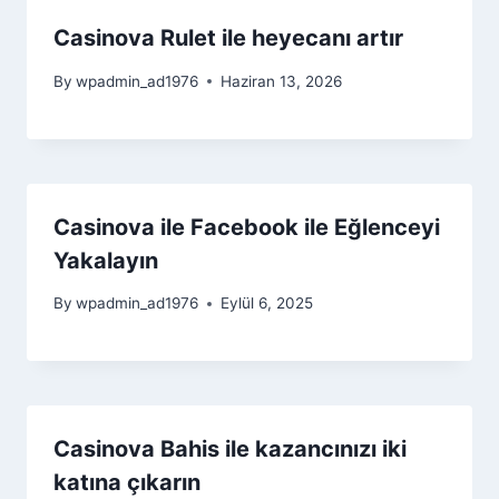
Casinova Rulet ile heyecanı artır
By
wpadmin_ad1976
Haziran 13, 2026
Casinova ile Facebook ile Eğlenceyi
Yakalayın
By
wpadmin_ad1976
Eylül 6, 2025
Casinova Bahis ile kazancınızı iki
katına çıkarın