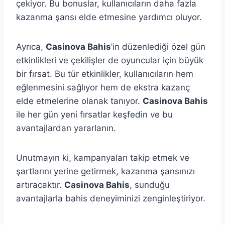
çekiyor. Bu bonuslar, kullanıcıların daha fazla
kazanma şansı elde etmesine yardımcı oluyor.
Ayrıca,
Casinova Bahis
’in düzenlediği özel gün
etkinlikleri ve çekilişler de oyuncular için büyük
bir fırsat. Bu tür etkinlikler, kullanıcıların hem
eğlenmesini sağlıyor hem de ekstra kazanç
elde etmelerine olanak tanıyor.
Casinova Bahis
ile her gün yeni fırsatlar keşfedin ve bu
avantajlardan yararlanın.
Unutmayın ki, kampanyaları takip etmek ve
şartlarını yerine getirmek, kazanma şansınızı
artıracaktır.
Casinova Bahis
, sunduğu
avantajlarla bahis deneyiminizi zenginleştiriyor.