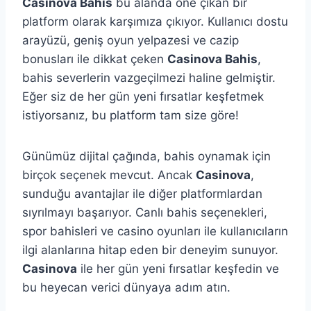
Casinova Bahis
bu alanda öne çıkan bir
platform olarak karşımıza çıkıyor. Kullanıcı dostu
arayüzü, geniş oyun yelpazesi ve cazip
bonusları ile dikkat çeken
Casinova Bahis
,
bahis severlerin vazgeçilmezi haline gelmiştir.
Eğer siz de her gün yeni fırsatlar keşfetmek
istiyorsanız, bu platform tam size göre!
Günümüz dijital çağında, bahis oynamak için
birçok seçenek mevcut. Ancak
Casinova
,
sunduğu avantajlar ile diğer platformlardan
sıyrılmayı başarıyor. Canlı bahis seçenekleri,
spor bahisleri ve casino oyunları ile kullanıcıların
ilgi alanlarına hitap eden bir deneyim sunuyor.
Casinova
ile her gün yeni fırsatlar keşfedin ve
bu heyecan verici dünyaya adım atın.