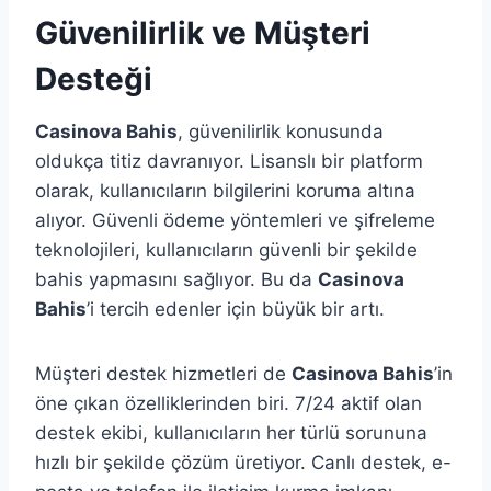
Güvenilirlik ve Müşteri
Desteği
Casinova Bahis
, güvenilirlik konusunda
oldukça titiz davranıyor. Lisanslı bir platform
olarak, kullanıcıların bilgilerini koruma altına
alıyor. Güvenli ödeme yöntemleri ve şifreleme
teknolojileri, kullanıcıların güvenli bir şekilde
bahis yapmasını sağlıyor. Bu da
Casinova
Bahis
’i tercih edenler için büyük bir artı.
Müşteri destek hizmetleri de
Casinova Bahis
’in
öne çıkan özelliklerinden biri. 7/24 aktif olan
destek ekibi, kullanıcıların her türlü sorununa
hızlı bir şekilde çözüm üretiyor. Canlı destek, e-