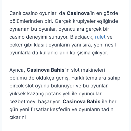
Canlı casino oyunları da
Casinova
’in en gözde
bölümlerinden biri. Gerçek krupiyeler eşliğinde
oynanan bu oyunlar, oyunculara gerçek bir
casino deneyimi sunuyor. Blackjack,
rulet
ve
poker gibi klasik oyunların yanı sıra, yeni nesil
oyunlarla da kullanıcıların karşısına çıkıyor.
Ayrıca,
Casinova Bahis
’in slot makineleri
bölümü de oldukça geniş. Farklı temalara sahip
birçok slot oyunu bulunuyor ve bu oyunlar,
yüksek kazanç potansiyeli ile oyuncuları
cezbetmeyi başarıyor.
Casinova Bahis
ile her
gün yeni fırsatlar keşfedin ve oyunların tadını
çıkarın!