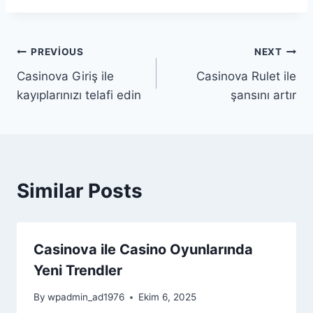
Yazı
PREVIOUS
NEXT
Casinova Giriş ile
Casinova Rulet ile
gezinmesi
kayıplarınızı telafi edin
şansını artır
Similar Posts
Casinova ile Casino Oyunlarında
Yeni Trendler
By
wpadmin_ad1976
Ekim 6, 2025