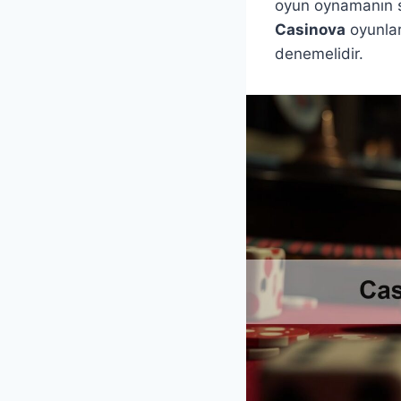
oyun oynamanın sı
Casinova
oyunlar
denemelidir.