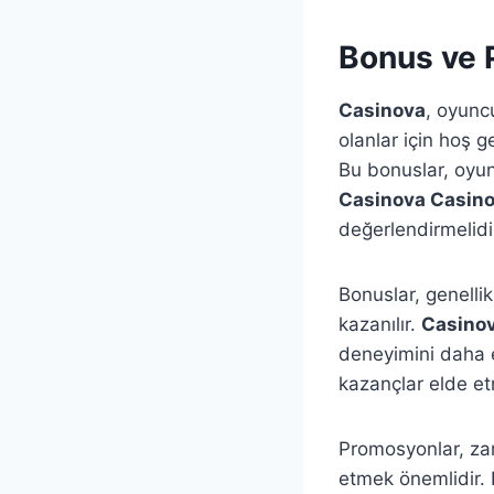
Bonus ve 
Casinova
, oyunc
olanlar için hoş 
Bu bonuslar, oyun
Casinova Casin
değerlendirmelidi
Bonuslar, genellik
kazanılır.
Casino
deneyimini daha e
kazançlar elde et
Promosyonlar, za
etmek önemlidir. 