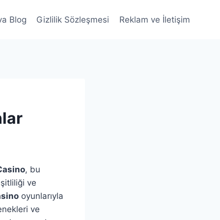
va Blog
Gizlilik Sözleşmesi
Reklam ve İletişim
lar
Casino
, bu
liliği ve
asino
oyunlarıyla
enekleri ve