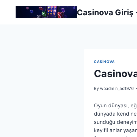
Skip
Casinova Giriş
to
content
CASINOVA
Casinova 
By
wpadmin_ad1976
Oyun dünyası, eğ
dünyada kendine ö
sunduğu deneyim 
keyifli anlar yaş