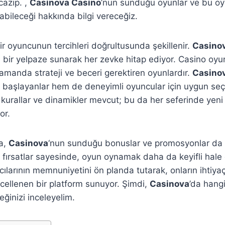
cazip. ,
Casinova Casino
’nun sunduğu oyunlar ve bu oyu
tabileceği hakkında bilgi vereceğiz.
r oyuncunun tercihleri doğrultusunda şekillenir.
Casino
iş bir yelpaze sunarak her zevke hitap ediyor. Casino oyu
zamanda strateji ve beceri gerektiren oyunlardır.
Casino
 başlayanlar hem de deneyimli oyuncular için uygun seç
 kurallar ve dinamikler mevcut; bu da her seferinde yeni
or.
ra,
Casinova
‘nun sunduğu bonuslar ve promosyonlar da 
Bu fırsatlar sayesinde, oyun oynamak daha da keyifli hale 
ıcılarının memnuniyetini ön planda tutarak, onların ihtiya
ncellenen bir platform sunuyor. Şimdi,
Casinova
’da hangi
eğinizi inceleyelim.