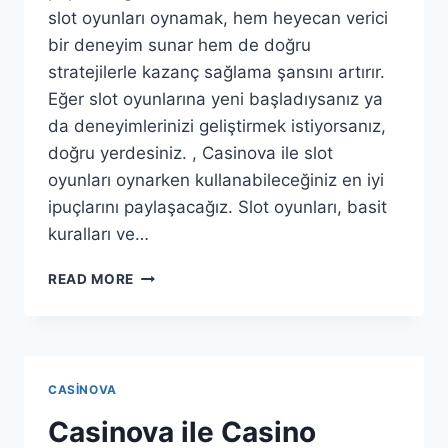
slot oyunları oynamak, hem heyecan verici
bir deneyim sunar hem de doğru
stratejilerle kazanç sağlama şansını artırır.
Eğer slot oyunlarına yeni başladıysanız ya
da deneyimlerinizi geliştirmek istiyorsanız,
doğru yerdesiniz. , Casinova ile slot
oyunları oynarken kullanabileceğiniz en iyi
ipuçlarını paylaşacağız. Slot oyunları, basit
kuralları ve…
CASINOVA
READ MORE
ILE
SLOT
OYUNLARI
EN
İYI
CASINOVA
İPUÇLARI
Casinova ile Casino