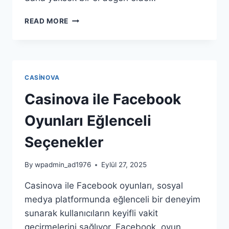
CASINOVA
READ MORE
ILE
BLACKJACK
OYUNUNUN
TEMELLERI
CASINOVA
Casinova ile Facebook
Oyunları Eğlenceli
Seçenekler
By
wpadmin_ad1976
Eylül 27, 2025
Casinova ile Facebook oyunları, sosyal
medya platformunda eğlenceli bir deneyim
sunarak kullanıcıların keyifli vakit
geçirmelerini sağlıyor. Facebook, oyun