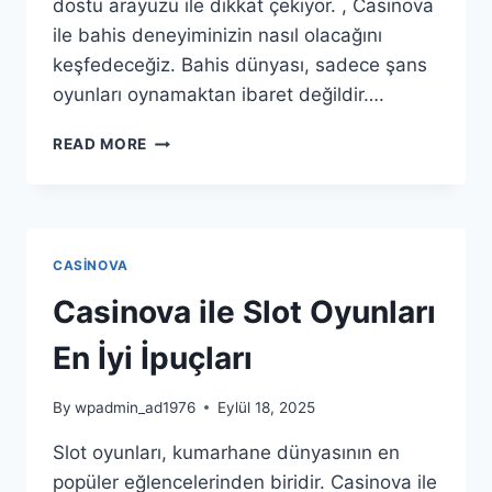
dostu arayüzü ile dikkat çekiyor. , Casinova
ile bahis deneyiminizin nasıl olacağını
keşfedeceğiz. Bahis dünyası, sadece şans
oyunları oynamaktan ibaret değildir….
CASINOVA
READ MORE
ILE
BAHIS
DÜNYASINA
ADIM
ATIN
CASINOVA
Casinova ile Slot Oyunları
En İyi İpuçları
By
wpadmin_ad1976
Eylül 18, 2025
Slot oyunları, kumarhane dünyasının en
popüler eğlencelerinden biridir. Casinova ile