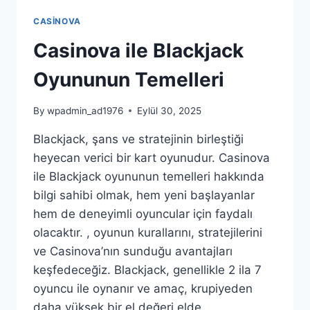
ÖĞRENIN
CASINOVA
Casinova ile Blackjack
Oyununun Temelleri
By
wpadmin_ad1976
Eylül 30, 2025
Blackjack, şans ve stratejinin birleştiği
heyecan verici bir kart oyunudur. Casinova
ile Blackjack oyununun temelleri hakkında
bilgi sahibi olmak, hem yeni başlayanlar
hem de deneyimli oyuncular için faydalı
olacaktır. , oyunun kurallarını, stratejilerini
ve Casinova’nın sunduğu avantajları
keşfedeceğiz. Blackjack, genellikle 2 ila 7
oyuncu ile oynanır ve amaç, krupiyeden
daha yüksek bir el değeri elde…