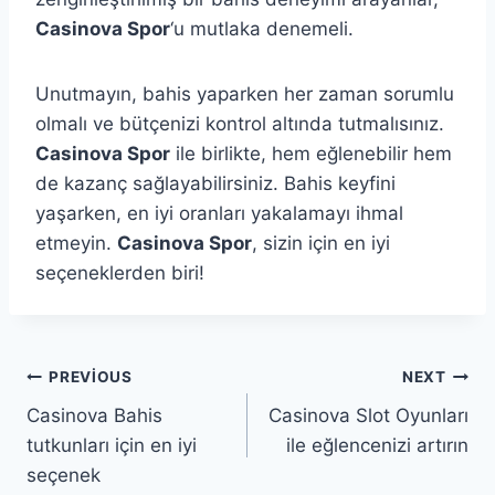
Casinova Spor
‘u mutlaka denemeli.
Unutmayın, bahis yaparken her zaman sorumlu
olmalı ve bütçenizi kontrol altında tutmalısınız.
Casinova Spor
ile birlikte, hem eğlenebilir hem
de kazanç sağlayabilirsiniz. Bahis keyfini
yaşarken, en iyi oranları yakalamayı ihmal
etmeyin.
Casinova Spor
, sizin için en iyi
seçeneklerden biri!
Yazı
PREVIOUS
NEXT
Casinova Bahis
Casinova Slot Oyunları
gezinmesi
tutkunları için en iyi
ile eğlencenizi artırın
seçenek