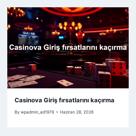
Casinova Giriş fırsatlarını kaçırma
By
wpadmin_ad1976
Haziran 28, 2026