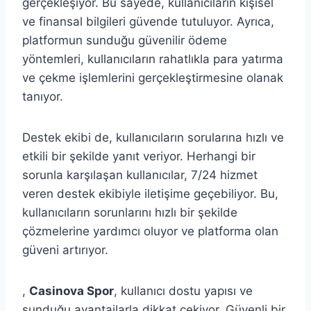
gerçekleşiyor. Bu sayede, kullanıcıların kişisel
ve finansal bilgileri güvende tutuluyor. Ayrıca,
platformun sunduğu güvenilir ödeme
yöntemleri, kullanıcıların rahatlıkla para yatırma
ve çekme işlemlerini gerçekleştirmesine olanak
tanıyor.
Destek ekibi de, kullanıcıların sorularına hızlı ve
etkili bir şekilde yanıt veriyor. Herhangi bir
sorunla karşılaşan kullanıcılar, 7/24 hizmet
veren destek ekibiyle iletişime geçebiliyor. Bu,
kullanıcıların sorunlarını hızlı bir şekilde
çözmelerine yardımcı oluyor ve platforma olan
güveni artırıyor.
,
Casinova Spor
, kullanıcı dostu yapısı ve
sunduğu avantajlarla dikkat çekiyor. Güvenli bir