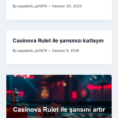
By
wpadmin_ad1976
Haziran 30, 2025
Casinova Rulet ile şansınızı katlayın
By
wpadmin_ad1976
Haziran 9, 2026