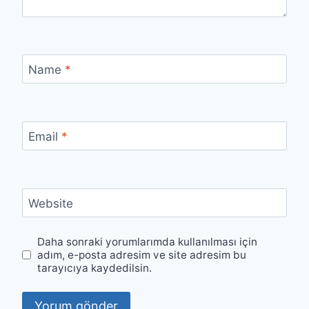
Name
*
Email
*
Website
Daha sonraki yorumlarımda kullanılması için
adım, e-posta adresim ve site adresim bu
tarayıcıya kaydedilsin.