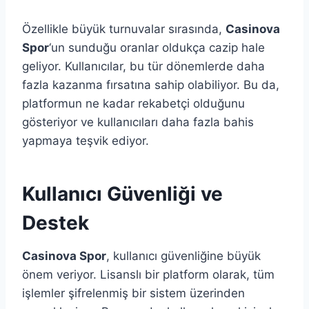
Özellikle büyük turnuvalar sırasında,
Casinova
Spor
‘un sunduğu oranlar oldukça cazip hale
geliyor. Kullanıcılar, bu tür dönemlerde daha
fazla kazanma fırsatına sahip olabiliyor. Bu da,
platformun ne kadar rekabetçi olduğunu
gösteriyor ve kullanıcıları daha fazla bahis
yapmaya teşvik ediyor.
Kullanıcı Güvenliği ve
Destek
Casinova Spor
, kullanıcı güvenliğine büyük
önem veriyor. Lisanslı bir platform olarak, tüm
işlemler şifrelenmiş bir sistem üzerinden