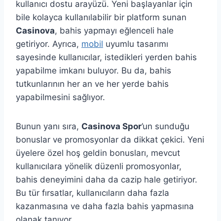
kullanıcı dostu arayüzü. Yeni başlayanlar için
bile kolayca kullanılabilir bir platform sunan
Casinova
, bahis yapmayı eğlenceli hale
getiriyor. Ayrıca,
mobil
uyumlu tasarımı
sayesinde kullanıcılar, istedikleri yerden bahis
yapabilme imkanı buluyor. Bu da, bahis
tutkunlarının her an ve her yerde bahis
yapabilmesini sağlıyor.
Bunun yanı sıra,
Casinova Spor
’un sunduğu
bonuslar ve promosyonlar da dikkat çekici. Yeni
üyelere özel hoş geldin bonusları, mevcut
kullanıcılara yönelik düzenli promosyonlar,
bahis deneyimini daha da cazip hale getiriyor.
Bu tür fırsatlar, kullanıcıların daha fazla
kazanmasına ve daha fazla bahis yapmasına
olanak tanıyor.